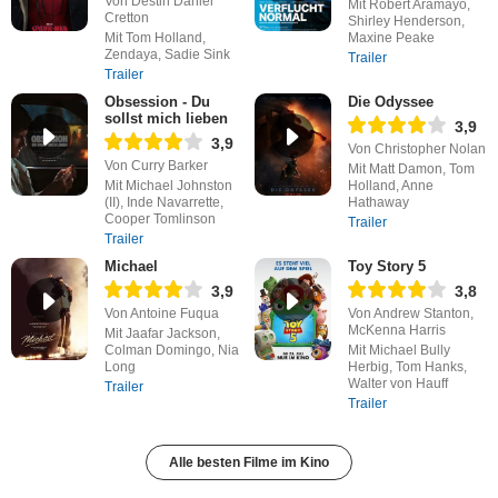
Von Destin Daniel
Mit Robert Aramayo,
Cretton
Shirley Henderson,
Mit Tom Holland,
Maxine Peake
Zendaya, Sadie Sink
Trailer
Trailer
Obsession - Du
Die Odyssee
sollst mich lieben
3,9
3,9
Von Christopher Nolan
Von Curry Barker
Mit Matt Damon, Tom
Mit Michael Johnston
Holland, Anne
(II), Inde Navarrette,
Hathaway
Cooper Tomlinson
Trailer
Trailer
Michael
Toy Story 5
3,9
3,8
Von Antoine Fuqua
Von Andrew Stanton,
McKenna Harris
Mit Jaafar Jackson,
Colman Domingo, Nia
Mit Michael Bully
Long
Herbig, Tom Hanks,
Walter von Hauff
Trailer
Trailer
Alle besten Filme im Kino