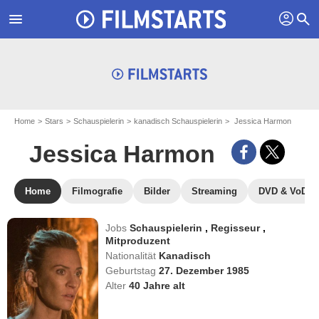
profil
menu
search
Home
Stars
Schauspielerin
kanadisch Schauspielerin
Jessica Harmon
Jessica Harmon
Home
Filmografie
Bilder
Streaming
DVD & VoD
Jobs
Schauspielerin
,
Regisseur
,
Mitproduzent
Nationalität
Kanadisch
Geburtstag
27. Dezember 1985
Alter
40
Jahre alt