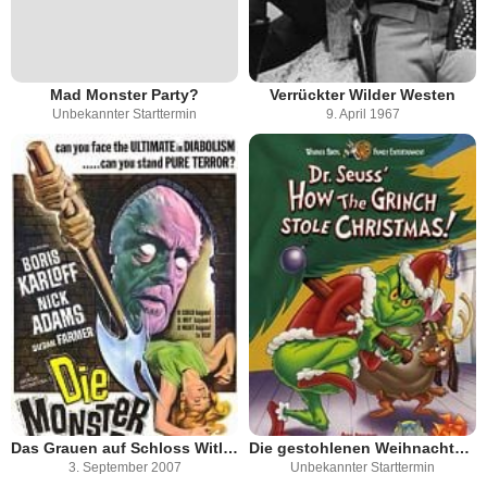
Mad Monster Party?
Verrückter Wilder Westen
Unbekannter Starttermin
9. April 1967
Das Grauen auf Schloss Witley
Die gestohlenen Weihnachtsgeschenke
3. September 2007
Unbekannter Starttermin