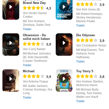
Brand New Day
3,9
4,3
Von Kirk Jones (II)
Von Destin Daniel
Mit Robert Aramayo,
Cretton
Shirley Henderson,
Mit Tom Holland,
Maxine Peake
Zendaya, Sadie Sink
Trailer
Trailer
Obsession - Du
Die Odyssee
sollst mich lieben
3,9
3,9
Von Christopher Nolan
Von Curry Barker
Mit Matt Damon, Tom
Mit Michael Johnston
Holland, Anne
(II), Inde Navarrette,
Hathaway
Cooper Tomlinson
Trailer
Trailer
Michael
Toy Story 5
3,9
3,8
Von Antoine Fuqua
Von Andrew Stanton,
McKenna Harris
Mit Jaafar Jackson,
Colman Domingo, Nia
Mit Michael Bully
Long
Herbig, Tom Hanks,
Walter von Hauff
Trailer
Trailer