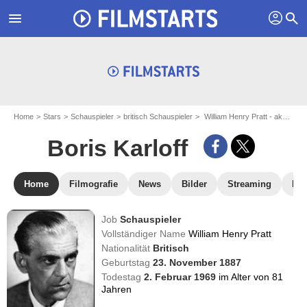
profil
menu
search
Home
Stars
Schauspieler
britisch Schauspieler
William Henry Pratt - aka : Boris Karloff
Boris Karloff
Home
Filmografie
News
Bilder
Streaming
DV
Job
Schauspieler
Vollständiger Name
William Henry Pratt
Nationalität
Britisch
Geburtstag
23. November 1887
Todestag
2. Februar 1969
im Alter von 81
Jahren