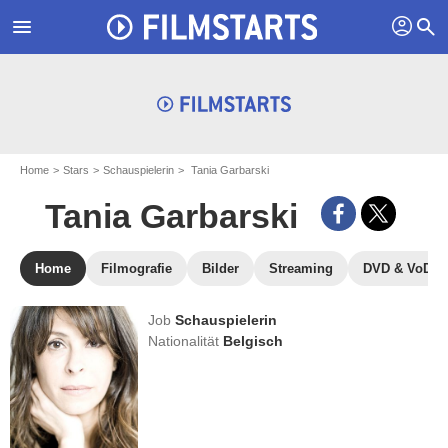
profil
menu
search
Home
Stars
Schauspielerin
Tania Garbarski
Tania Garbarski
Home
Filmografie
Bilder
Streaming
DVD & VoD
Job
Schauspielerin
Nationalität
Belgisch