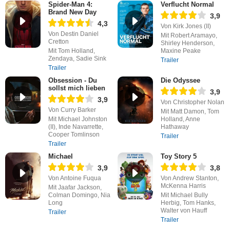
Spider-Man 4:
Verflucht Normal
Brand New Day
3,9
4,3
Von Kirk Jones (II)
Von Destin Daniel
Mit Robert Aramayo,
Cretton
Shirley Henderson,
Mit Tom Holland,
Maxine Peake
Zendaya, Sadie Sink
Trailer
Trailer
Obsession - Du
Die Odyssee
sollst mich lieben
3,9
3,9
Von Christopher Nolan
Von Curry Barker
Mit Matt Damon, Tom
Mit Michael Johnston
Holland, Anne
(II), Inde Navarrette,
Hathaway
Cooper Tomlinson
Trailer
Trailer
Michael
Toy Story 5
3,9
3,8
Von Antoine Fuqua
Von Andrew Stanton,
McKenna Harris
Mit Jaafar Jackson,
Colman Domingo, Nia
Mit Michael Bully
Long
Herbig, Tom Hanks,
Walter von Hauff
Trailer
Trailer