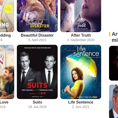
Ar
edding
Beautiful Disaster
After Truth
mi
24
6. April 2023
3. September 2020
 Love
Suits
Life Sentence
2019
19. Juli 2018
3. Juni 2021