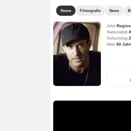
Home
Filmografie
News
B
Jobs
Regiss
Nationalität
A
Geburtstag
2
Alter
60
Jahr