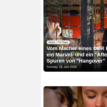
News - TV-Tipps
Vom Macher eines DER K
ein Marvel- und ein "Aft
Spuren von "Hangover"
Sonntag, 28. Juni 2026