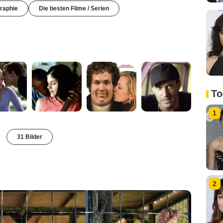
raphie
Die besten Filme / Serien
To
1
31 Bilder
2