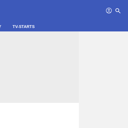
profil
search
Y
TV-STARTS