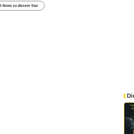
6 News zu diesem Star
Di