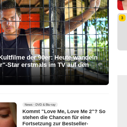
3
ultfilme der 90er: Heute wandeln
er"-Star erstmals im TV auf den
News - DVD & Blu-ray
Kommt "Love Me, Love Me 2"? So
stehen die Chancen für eine
Fortsetzung zur Bestseller-