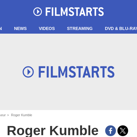
N
NEWS
VIDEOS
STREAMING
DVD & BLU-RA
seur
Roger Kumble
Roger Kumble