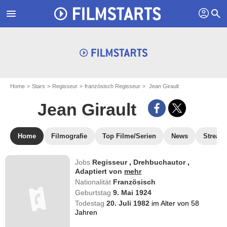
profil
menu
search
Home
Stars
Regisseur
französisch Regisseur
Jean Girault
Jean Girault
Home
Filmografie
Top Filme/Serien
News
Stream
Jobs
Regisseur
,
Drehbuchautor
,
Adaptiert von
mehr
Nationalität
Französisch
Geburtstag
9. Mai 1924
Todestag
20. Juli 1982
im Alter von 58
Jahren