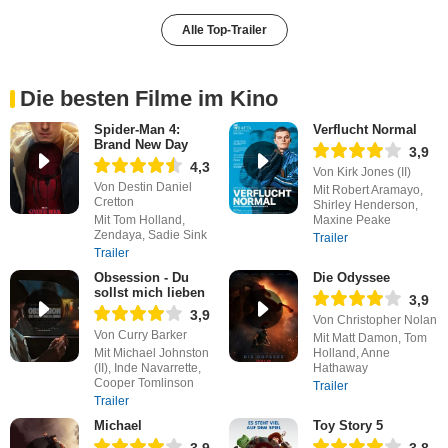
Alle Top-Trailer
Die besten Filme im Kino
Spider-Man 4:
Verflucht Normal
Brand New Day
3,9
4,3
Von Kirk Jones (II)
Von Destin Daniel
Mit Robert Aramayo,
Cretton
Shirley Henderson,
Mit Tom Holland,
Maxine Peake
Zendaya, Sadie Sink
Trailer
Trailer
Obsession - Du
Die Odyssee
sollst mich lieben
3,9
3,9
Von Christopher Nolan
Von Curry Barker
Mit Matt Damon, Tom
Mit Michael Johnston
Holland, Anne
(II), Inde Navarrette,
Hathaway
Cooper Tomlinson
Trailer
Trailer
Michael
Toy Story 5
3,9
3,8