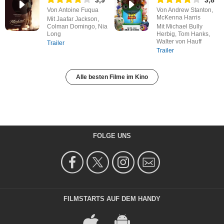
Von Antoine Fuqua
Von Andrew Stanton,
McKenna Harris
Mit Jaafar Jackson,
Colman Domingo, Nia
Mit Michael Bully
Long
Herbig, Tom Hanks,
Walter von Hauff
Trailer
Trailer
Alle besten Filme im Kino
FOLGE UNS
FILMSTARTS AUF DEM HANDY