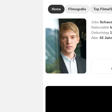
Home
Filmografie
Top Filme/S
Jobs
Schaus
Nationalität
I
Geburtstag
1
Alter
43
Jahr