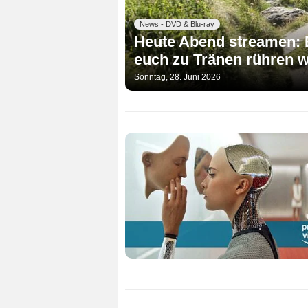
News - DVD & Blu-ray
Heute Abend streamen: E
euch zu Tränen rühren w
Sonntag, 28. Juni 2026