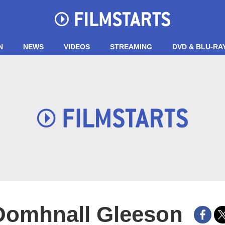
N
NEWS
VIDEOS
STREAMING
DVD & BLU-RA
Domhnall Gleeson