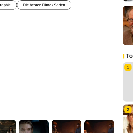
raphie
Die besten Filme / Serien
To
1
2