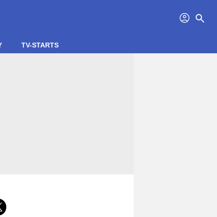
profil
search
Y
TV-STARTS