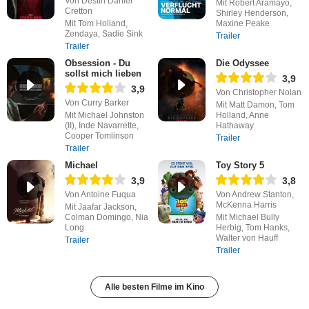
Von Destin Daniel
Mit Robert Aramayo,
Cretton
Shirley Henderson,
Mit Tom Holland,
Maxine Peake
Zendaya, Sadie Sink
Trailer
Trailer
Obsession - Du
Die Odyssee
sollst mich lieben
3,9
3,9
Von Christopher Nolan
Von Curry Barker
Mit Matt Damon, Tom
Mit Michael Johnston
Holland, Anne
(II), Inde Navarrette,
Hathaway
Cooper Tomlinson
Trailer
Trailer
Michael
Toy Story 5
3,9
3,8
Von Antoine Fuqua
Von Andrew Stanton,
McKenna Harris
Mit Jaafar Jackson,
Colman Domingo, Nia
Mit Michael Bully
Long
Herbig, Tom Hanks,
Walter von Hauff
Trailer
Trailer
Alle besten Filme im Kino