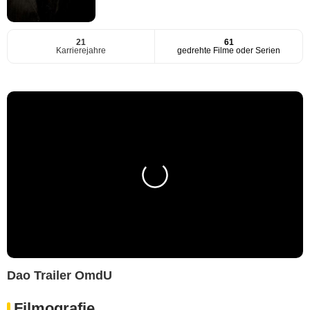
21
61
Karrierejahre
gedrehte Filme oder Serien
Dao Trailer OmdU
Filmografie