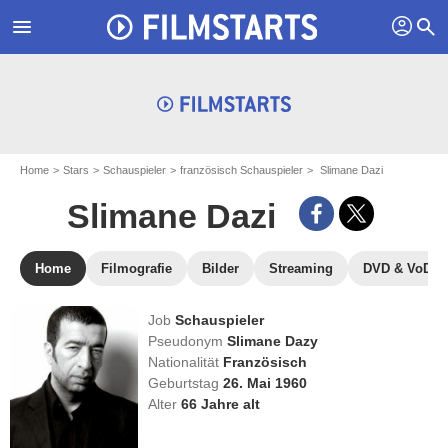
profil
menu
search
Home
Stars
Schauspieler
französisch Schauspieler
Slimane Dazi
Slimane Dazi
Home
Filmografie
Bilder
Streaming
DVD & VoD
Job
Schauspieler
Pseudonym
Slimane Dazy
Nationalität
Französisch
Geburtstag
26. Mai 1960
Alter
66
Jahre alt