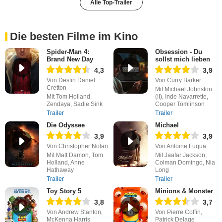
Alle Top-Trailer
Die besten Filme im Kino
Spider-Man 4:
Obsession - Du
Brand New Day
sollst mich lieben
4,3
3,9
Von Destin Daniel
Von Curry Barker
Cretton
Mit Michael Johnston
Mit Tom Holland,
(II), Inde Navarrette,
Zendaya, Sadie Sink
Cooper Tomlinson
Trailer
Trailer
Die Odyssee
Michael
3,9
3,9
Von Christopher Nolan
Von Antoine Fuqua
Mit Matt Damon, Tom
Mit Jaafar Jackson,
Holland, Anne
Colman Domingo, Nia
Hathaway
Long
Trailer
Trailer
Toy Story 5
Minions & Monster
3,8
3,7
Von Andrew Stanton,
Von Pierre Coffin,
McKenna Harris
Patrick Delage