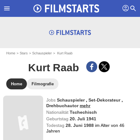
profil
menu
search
Home
Stars
Schauspieler
Kurt Raab
Kurt Raab
Home
Filmografie
Jobs
Schauspieler
,
Set-Dekorateur
,
Drehbuchautor
mehr
Nationalität
Tschechisch
Geburtstag
20. Juli 1941
Todestag
28. Juni 1988
im Alter von 46
Jahren