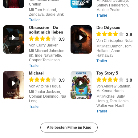
Mit Robert Aramayo,
Cretton
Shirley Henderson,
Mit Tom Holland,
Maxine Peake
Zendaya, Sadie Sink
Trailer
Trailer
Obsession - Du
Die Odyssee
sollst mich lieben
3,9
3,9
Von Christopher Nolan
Von Curry Barker
Mit Matt Damon, Tom
Mit Michael Johnston
Holland, Anne
(II), Inde Navarrette,
Hathaway
Cooper Tomlinson
Trailer
Trailer
Michael
Toy Story 5
3,9
3,8
Von Antoine Fuqua
Von Andrew Stanton,
McKenna Harris
Mit Jaafar Jackson,
Colman Domingo, Nia
Mit Michael Bully
Long
Herbig, Tom Hanks,
Walter von Hauff
Trailer
Trailer
Alle besten Filme im Kino