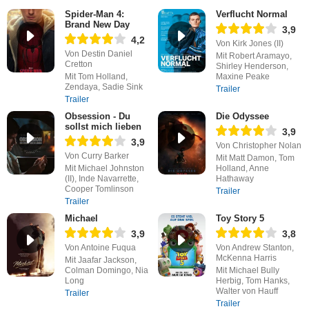
Spider-Man 4:
Verflucht Normal
Brand New Day
3,9
4,2
Von Kirk Jones (II)
Von Destin Daniel
Mit Robert Aramayo,
Cretton
Shirley Henderson,
Mit Tom Holland,
Maxine Peake
Zendaya, Sadie Sink
Trailer
Trailer
Obsession - Du
Die Odyssee
sollst mich lieben
3,9
3,9
Von Christopher Nolan
Von Curry Barker
Mit Matt Damon, Tom
Mit Michael Johnston
Holland, Anne
(II), Inde Navarrette,
Hathaway
Cooper Tomlinson
Trailer
Trailer
Michael
Toy Story 5
3,9
3,8
Von Antoine Fuqua
Von Andrew Stanton,
McKenna Harris
Mit Jaafar Jackson,
Colman Domingo, Nia
Mit Michael Bully
Long
Herbig, Tom Hanks,
Walter von Hauff
Trailer
Trailer