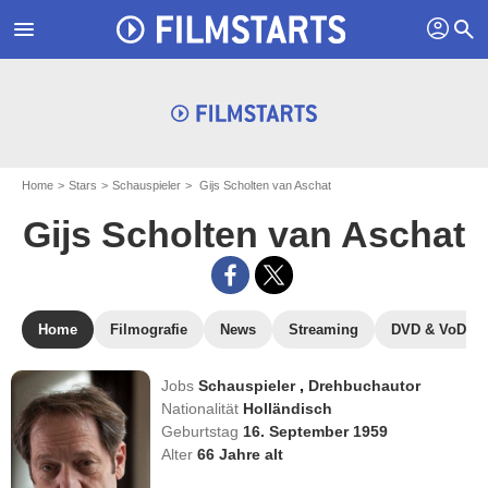
profil
menu
search
Home
Stars
Schauspieler
Gijs Scholten van Aschat
Gijs Scholten van Aschat
Home
Filmografie
News
Streaming
DVD & VoD
Jobs
Schauspieler
,
Drehbuchautor
Nationalität
Holländisch
Geburtstag
16. September 1959
Alter
66
Jahre alt