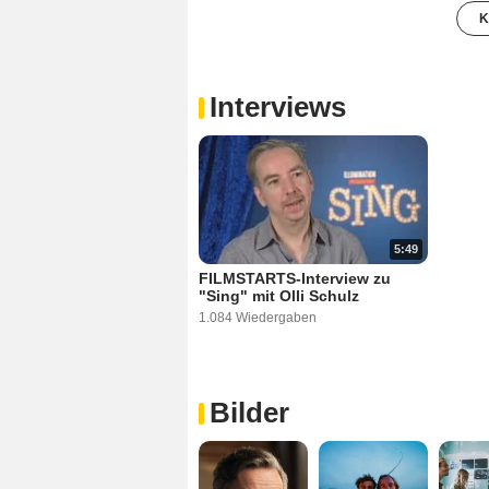
K
Interviews
5:49
FILMSTARTS-Interview zu
"Sing" mit Olli Schulz
1.084 Wiedergaben
Bilder