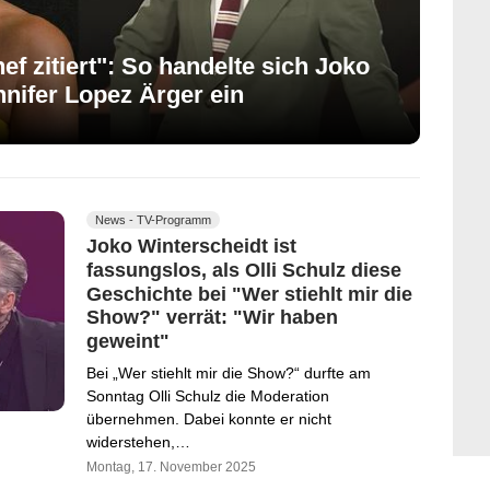
f zitiert": So handelte sich Joko
nifer Lopez Ärger ein
News - TV-Programm
Joko Winterscheidt ist
fassungslos, als Olli Schulz diese
Geschichte bei "Wer stiehlt mir die
Show?" verrät: "Wir haben
geweint"
Bei „Wer stiehlt mir die Show?“ durfte am
Sonntag Olli Schulz die Moderation
übernehmen. Dabei konnte er nicht
widerstehen,…
Montag, 17. November 2025