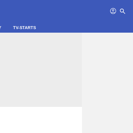
profil
search
Y
TV-STARTS