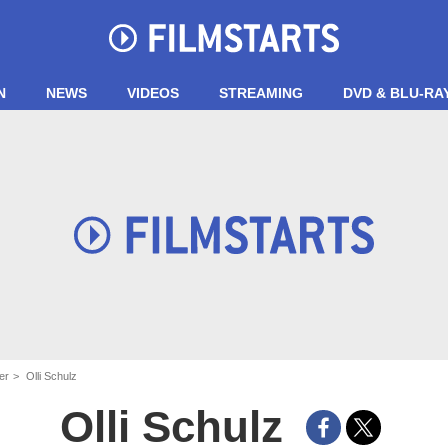
N
NEWS
VIDEOS
STREAMING
DVD & BLU-RA
er
Olli Schulz
Olli Schulz