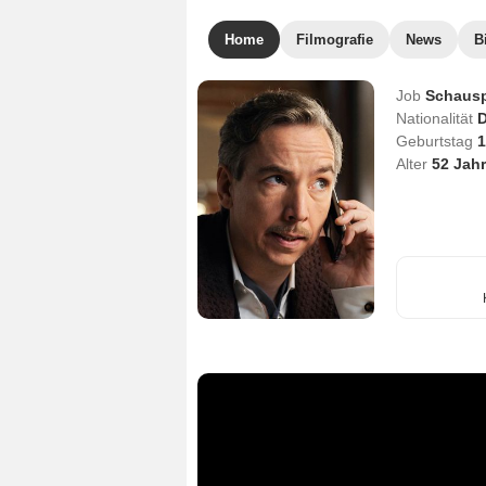
Home
Filmografie
News
B
Job
Schausp
Nationalität
D
Geburtstag
1
Alter
52
Jahr