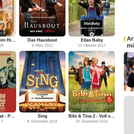
Ar
Ein Münchner im Himmel - Der Tod ist erst der Anfang
Das Hausboot
Ellas Baby
mi
026
9. März 2021
13. Oktober 2017
Mann im Spagat - Pace Cowboy, Pace
Sing
Bibi & Tina 2 - Voll verhext
17
8. Dezember 2016
25. Dezember 2014