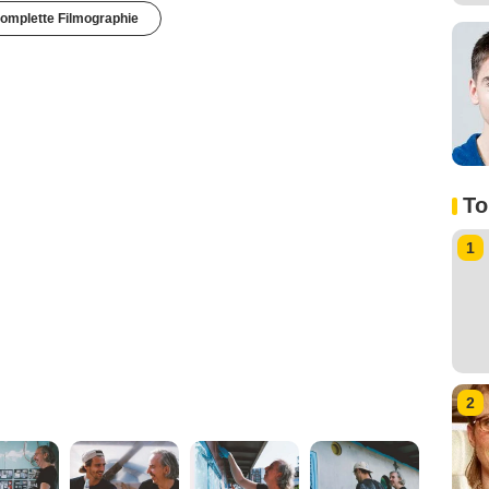
omplette Filmographie
To
1
2