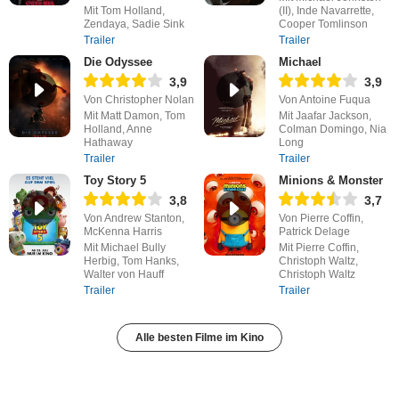
Mit Tom Holland,
(II), Inde Navarrette,
Zendaya, Sadie Sink
Cooper Tomlinson
Trailer
Trailer
Die Odyssee
Michael
3,9
3,9
Von Christopher Nolan
Von Antoine Fuqua
Mit Matt Damon, Tom
Mit Jaafar Jackson,
Holland, Anne
Colman Domingo, Nia
Hathaway
Long
Trailer
Trailer
Toy Story 5
Minions & Monster
3,8
3,7
Von Andrew Stanton,
Von Pierre Coffin,
McKenna Harris
Patrick Delage
Mit Michael Bully
Mit Pierre Coffin,
Herbig, Tom Hanks,
Christoph Waltz,
Walter von Hauff
Christoph Waltz
Trailer
Trailer
Alle besten Filme im Kino