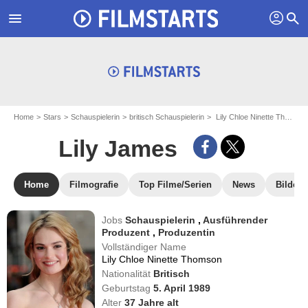
profil
menu
search
Home
Stars
Schauspielerin
britisch Schauspielerin
Lily Chloe Ninette Thomson - aka : Lily James
Lily James
Home
Filmografie
Top Filme/Serien
News
Bilder
Jobs
Schauspielerin
,
Ausführender
Produzent
,
Produzentin
Vollständiger Name
Lily Chloe Ninette Thomson
Nationalität
Britisch
Geburtstag
5. April 1989
Alter
37
Jahre alt