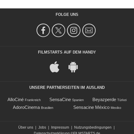
FOLGE UNS
FILMSTARTS AUF DEM HANDY
UNSERE PARTNERSEITEN IM AUSLAND
AlloCiné
SensaCine
Beyazperde
Frankreich
Spanien
Türkei
AdoroCinema
Sensacine México
Brasilien
Mexiko
Über uns
|
Jobs
|
Impressum
|
Nutzungsbedingungen
|
Datenschutzerklärung
©FILMSTARTS.de