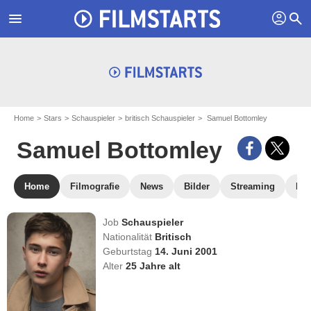
profil
menu
search
Home
Stars
Schauspieler
britisch Schauspieler
Samuel Bottomley
Samuel Bottomley
Home
Filmografie
News
Bilder
Streaming
DV
Job
Schauspieler
Nationalität
Britisch
Geburtstag
14. Juni 2001
Alter
25
Jahre alt