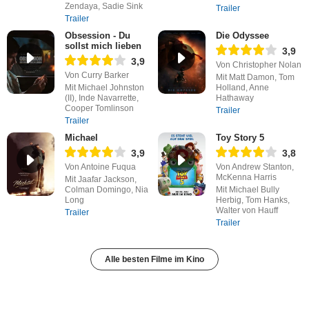
Zendaya, Sadie Sink
Trailer
Trailer
Obsession - Du
Die Odyssee
sollst mich lieben
3,9
3,9
Von Christopher Nolan
Von Curry Barker
Mit Matt Damon, Tom
Mit Michael Johnston
Holland, Anne
(II), Inde Navarrette,
Hathaway
Cooper Tomlinson
Trailer
Trailer
Michael
Toy Story 5
3,9
3,8
Von Antoine Fuqua
Von Andrew Stanton,
McKenna Harris
Mit Jaafar Jackson,
Colman Domingo, Nia
Mit Michael Bully
Long
Herbig, Tom Hanks,
Walter von Hauff
Trailer
Trailer
Alle besten Filme im Kino