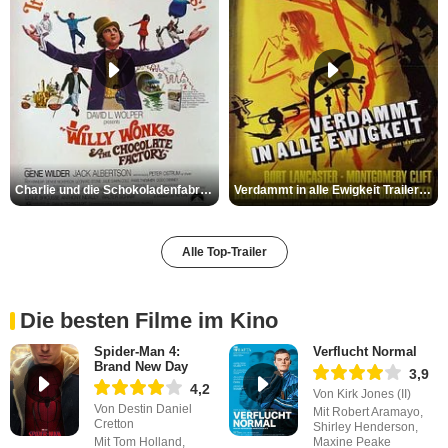
Charlie und die Schokoladenfabrik Trailer OV
Verdammt in alle Ewigkeit Trailer OV
Alle Top-Trailer
Die besten Filme im Kino
Spider-Man 4:
Verflucht Normal
Brand New Day
3,9
4,2
Von Kirk Jones (II)
Von Destin Daniel
Mit Robert Aramayo,
Cretton
Shirley Henderson,
Mit Tom Holland,
Maxine Peake