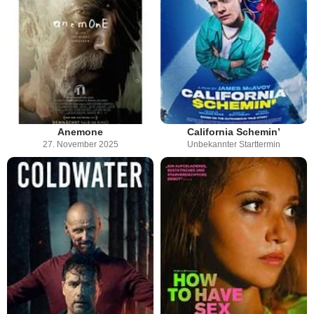
Anemone
California Schemin’
27. November 2025
Unbekannter Starttermin