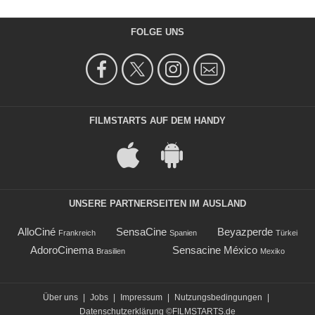
FOLGE UNS
FILMSTARTS AUF DEM HANDY
UNSERE PARTNERSEITEN IM AUSLAND
AlloCiné
SensaCine
Beyazperde
Frankreich
Spanien
Türkei
AdoroCinema
Sensacine México
Brasilien
Mexiko
Über uns
|
Jobs
|
Impressum
|
Nutzungsbedingungen
|
Datenschutzerklärung
©FILMSTARTS.de