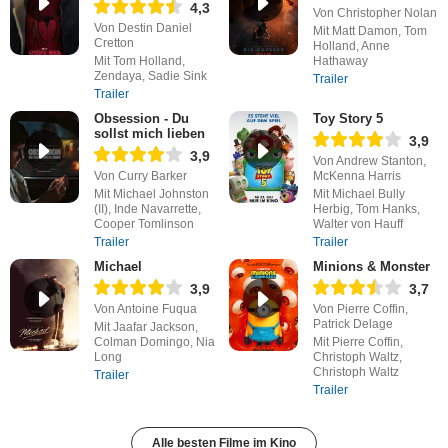
4,3
Von Christopher Nolan
Von Destin Daniel
Mit Matt Damon, Tom
Cretton
Holland, Anne
Mit Tom Holland,
Hathaway
Zendaya, Sadie Sink
Trailer
Trailer
Obsession - Du
Toy Story 5
sollst mich lieben
3,9
3,9
Von Andrew Stanton,
Von Curry Barker
McKenna Harris
Mit Michael Johnston
Mit Michael Bully
(II), Inde Navarrette,
Herbig, Tom Hanks,
Cooper Tomlinson
Walter von Hauff
Trailer
Trailer
Michael
Minions & Monster
3,9
3,7
Von Antoine Fuqua
Von Pierre Coffin,
Patrick Delage
Mit Jaafar Jackson,
Colman Domingo, Nia
Mit Pierre Coffin,
Long
Christoph Waltz,
Christoph Waltz
Trailer
Trailer
Alle besten Filme im Kino