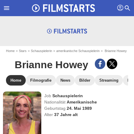
profil
menu
search
Home
Stars
Schauspielerin
amerikanische Schauspielerin
Brianne Howey
Brianne Howey
Home
Filmografie
News
Bilder
Streaming
DV
Job
Schauspielerin
Nationalität
Amerikanische
Geburtstag
24. Mai 1989
Alter
37
Jahre alt