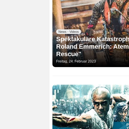
News - Videos
Spektakuläre Katastroph
Roland Emmerich: Atembe
Rescue"
Freitag, 24. Februar 2023