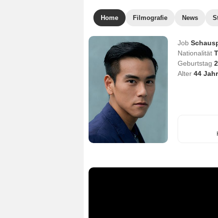
Home
Filmografie
News
S
Job
Schausp
Nationalität
T
Geburtstag
2
Alter
44
Jahr