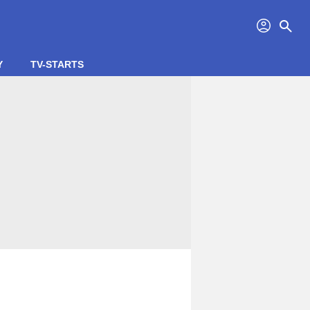
profil
search
Y
TV-STARTS