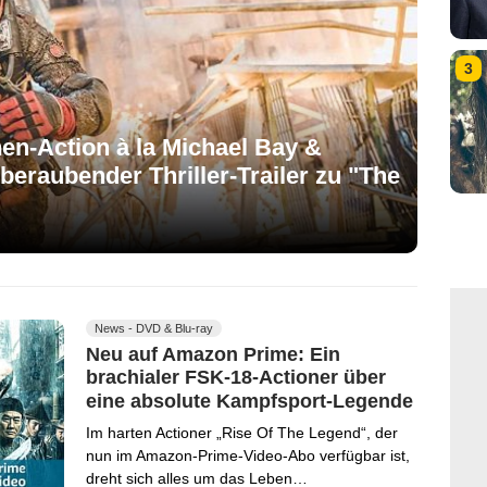
3
en-Action à la Michael Bay &
raubender Thriller-Trailer zu "The
News - DVD & Blu-ray
Neu auf Amazon Prime: Ein
brachialer FSK-18-Actioner über
eine absolute Kampfsport-Legende
Im harten Actioner „Rise Of The Legend“, der
nun im Amazon-Prime-Video-Abo verfügbar ist,
dreht sich alles um das Leben…