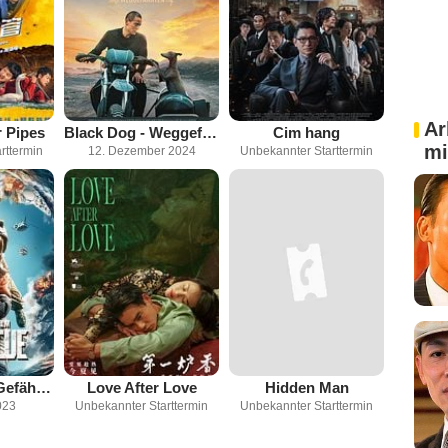
Ar
 Pipes
Black Dog - Weggefährten
Cim hang
mi
rttermin
12. Dezember 2024
Unbekannter Starttermin
The Rescue - Gefährlicher Einsatz
Love After Love
Hidden Man
023
Unbekannter Starttermin
Unbekannter Starttermin