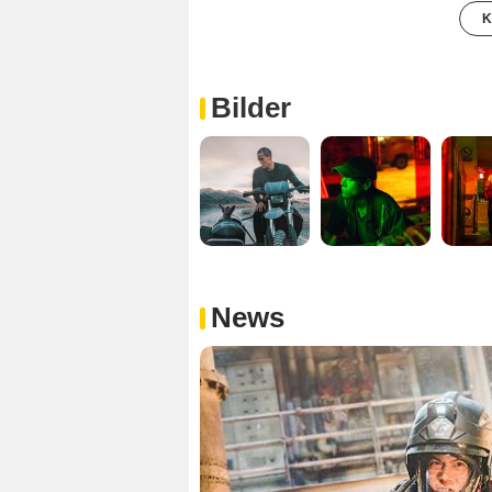
K
Bilder
News