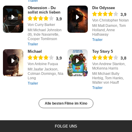
Trailer
Obsession - Du
Die Odyssee
sollst mich lieben
3,9
3,9
Von Christopher Nolan
Von Curry Barker
Mit Matt Damon, Tom
Mit Michael Johnston
Holland, Anne
(II), Inde Navarrette,
Hathaway
Cooper Tomlinson
Trailer
Trailer
Michael
Toy Story 5
3,9
3,8
Von Antoine Fuqua
Von Andrew Stanton,
McKenna Harris
Mit Jaafar Jackson,
Colman Domingo, Nia
Mit Michael Bully
Long
Herbig, Tom Hanks,
Walter von Hauff
Trailer
Trailer
Alle besten Filme im Kino
FOLGE UNS