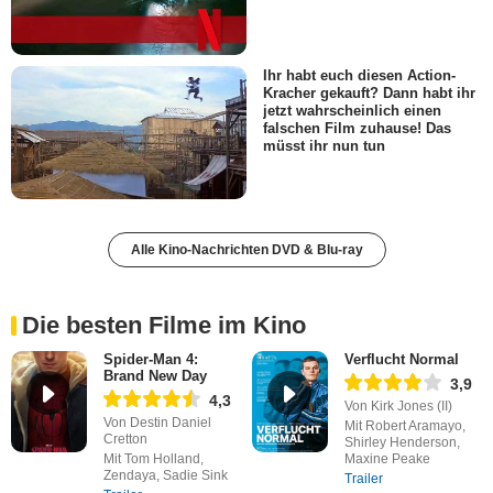
Ihr habt euch diesen Action-
Kracher gekauft? Dann habt ihr
jetzt wahrscheinlich einen
falschen Film zuhause! Das
müsst ihr nun tun
Alle Kino-Nachrichten DVD & Blu-ray
Die besten Filme im Kino
Spider-Man 4:
Verflucht Normal
Brand New Day
3,9
4,3
Von Kirk Jones (II)
Von Destin Daniel
Mit Robert Aramayo,
Cretton
Shirley Henderson,
Mit Tom Holland,
Maxine Peake
Zendaya, Sadie Sink
Trailer