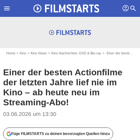
profil
menu
search
Home
Kino
Kino News
Kino Nachrichten: DVD & Blu-ray
Einer der besten Actionfilme der letzten Jahre lief nie im Kino – ab heute neu im Streaming-Abo!
Einer der besten Actionfilme
der letzten Jahre lief nie im
Kino – ab heute neu im
Streaming-Abo!
03.06.2026 um 13:30
Füge FILMSTARTS zu deinen bevorzugten Quellen hinzu