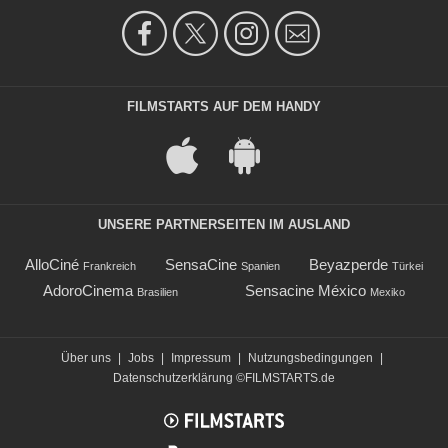
FILMSTARTS AUF DEM HANDY
UNSERE PARTNERSEITEN IM AUSLAND
AlloCiné
SensaCine
Beyazperde
Frankreich
Spanien
Türkei
AdoroCinema
Sensacine México
Brasilien
Mexiko
Über uns
|
Jobs
|
Impressum
|
Nutzungsbedingungen
|
Datenschutzerklärung
©FILMSTARTS.de