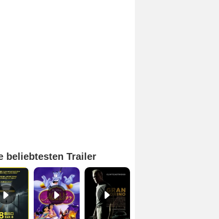
e beliebtesten Trailer
Exit 8 Trailer DF
Aladdin Trailer OV
Gran Torino Trailer DF