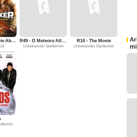
Ar
Kickboxer 2: Die Abrechnung
R49 - O Meteoro Atleticano
R10 - The Movie
mi
018
Unbekannter Starttermin
Unbekannter Starttermin
s
rttermin