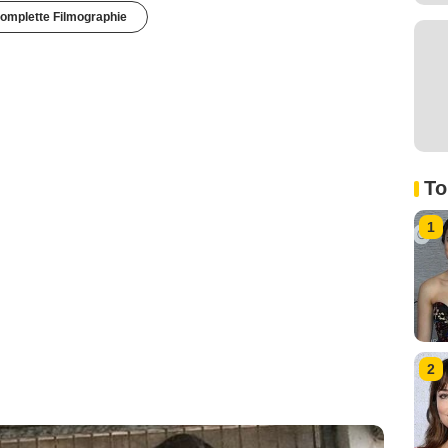
omplette Filmographie
To
1
2