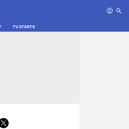
profil
search
Y
TV-STARTS