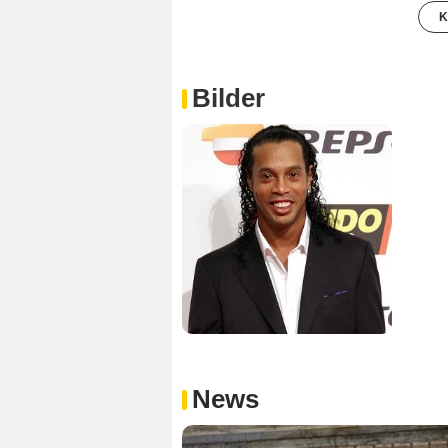
K
Bilder
News