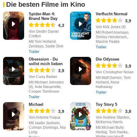
Die besten Filme im Kino
Spider-Man 4:
Verflucht Normal
Brand New Day
3,9
4,3
Von Kirk Jones (II)
Von Destin Daniel
Mit Robert Aramayo,
Cretton
Shirley Henderson,
Mit Tom Holland,
Maxine Peake
Zendaya, Sadie Sink
Trailer
Trailer
Obsession - Du
Die Odyssee
sollst mich lieben
3,9
3,9
Von Christopher Nolan
Von Curry Barker
Mit Matt Damon, Tom
Mit Michael Johnston
Holland, Anne
(II), Inde Navarrette,
Hathaway
Cooper Tomlinson
Trailer
Trailer
Michael
Toy Story 5
3,9
3,8
Von Antoine Fuqua
Von Andrew Stanton,
McKenna Harris
Mit Jaafar Jackson,
Colman Domingo, Nia
Mit Michael Bully
Long
Herbig, Tom Hanks,
Walter von Hauff