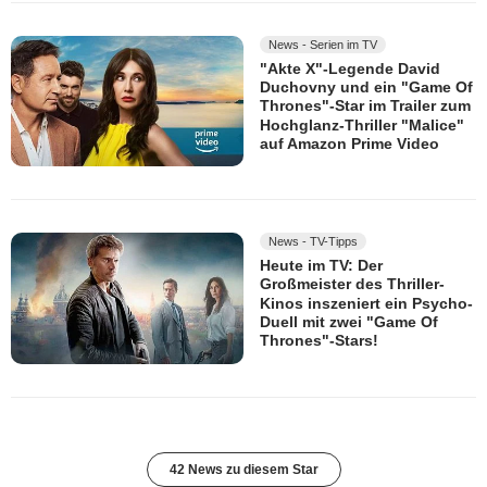
News - Serien im TV
"Akte X"-Legende David
Duchovny und ein "Game Of
Thrones"-Star im Trailer zum
Hochglanz-Thriller "Malice"
auf Amazon Prime Video
News - TV-Tipps
Heute im TV: Der
Großmeister des Thriller-
Kinos inszeniert ein Psycho-
Duell mit zwei "Game Of
Thrones"-Stars!
42 News zu diesem Star