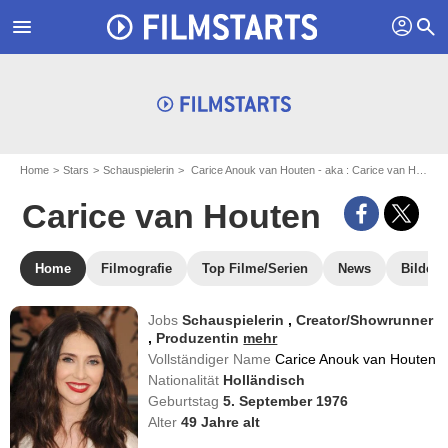
profil
menu
search
Home
Stars
Schauspielerin
Carice Anouk van Houten - aka : Carice van Houten
Carice van Houten
Home
Filmografie
Top Filme/Serien
News
Bilder
Jobs
Schauspielerin
,
Creator/Showrunner
,
Produzentin
mehr
Vollständiger Name
Carice Anouk van Houten
Nationalität
Holländisch
Geburtstag
5. September 1976
Alter
49
Jahre alt