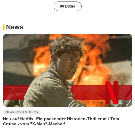
90 Bilder
News
News - DVD & Blu-ray
Neu auf Netflix: Ein packender Historien-Thriller mit Tom
Cruise - vom "X-Men"-Macher!