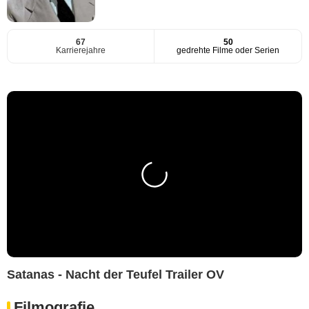
67
50
Karrierejahre
gedrehte Filme oder Serien
Satanas - Nacht der Teufel Trailer OV
Filmografie