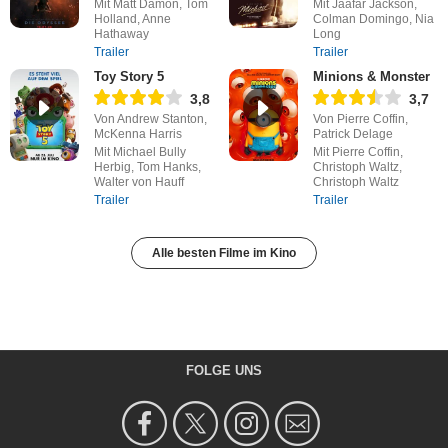
Mit Matt Damon, Tom
Mit Jaafar Jackson,
Holland, Anne
Colman Domingo, Nia
Hathaway
Long
Trailer
Trailer
Toy Story 5
Minions & Monster
3,8
3,7
Von Andrew Stanton,
Von Pierre Coffin,
McKenna Harris
Patrick Delage
Mit Michael Bully
Mit Pierre Coffin,
Herbig, Tom Hanks,
Christoph Waltz,
Walter von Hauff
Christoph Waltz
Trailer
Trailer
Alle besten Filme im Kino
FOLGE UNS