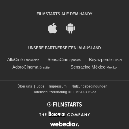
FILMSTARTS AUF DEM HANDY
UNSERE PARTNERSEITEN IM AUSLAND
AlloCiné
SensaCine
Beyazperde
Frankreich
Spanien
Türkei
AdoroCinema
Sensacine México
Brasilien
Mexiko
Über uns
|
Jobs
|
Impressum
|
Nutzungsbedingungen
|
Datenschutzerklärung
©FILMSTARTS.de