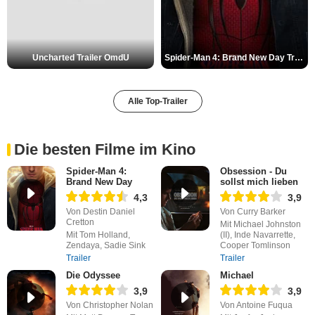
Uncharted Trailer OmdU
Spider-Man 4: Brand New Day Trailer (3) DF
Alle Top-Trailer
Die besten Filme im Kino
Spider-Man 4:
Obsession - Du
Brand New Day
sollst mich lieben
4,3
3,9
Von Destin Daniel
Von Curry Barker
Cretton
Mit Michael Johnston
Mit Tom Holland,
(II), Inde Navarrette,
Zendaya, Sadie Sink
Cooper Tomlinson
Trailer
Trailer
Die Odyssee
Michael
3,9
3,9
Von Christopher Nolan
Von Antoine Fuqua