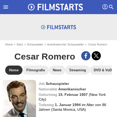
profil
menu
search
Home
Stars
Schauspieler
amerikanischer Schauspieler
Cesar Romero
Cesar Romero
Home
Filmografie
News
Streaming
DVD & VoD
Job
Schauspieler
Nationalität
Amerikanischer
Geburtstag
15. Februar 1907
(New York
City)
Todestag
1. Januar 1994
im Alter von 86
Jahren (Santa Monica, USA)