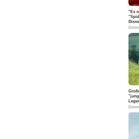
"Es w
"Spid
Disne
Donne
Große
"jung
Legen
Donne