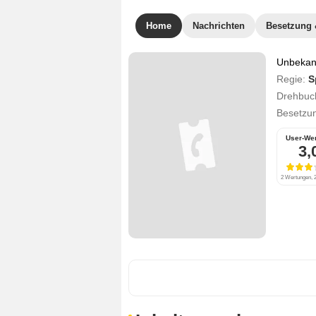
Home
Nachrichten
Besetzung 
Unbekann
Regie:
S
Drehbuc
Besetzu
User-We
3,
2 Wertungen, 2