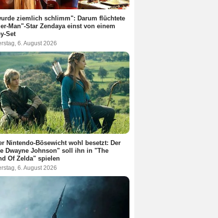
urde ziemlich schlimm": Darum flüchtete
er-Man"-Star Zendaya einst von einem
y-Set
rstag, 6. August 2026
r Nintendo-Bösewicht wohl besetzt: Der
e Dwayne Johnson" soll ihn in "The
d Of Zelda" spielen
rstag, 6. August 2026