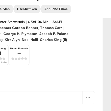
& Stab
User-Kritiken
Ähnliche Filme
ter Starttermin
|
4 Std. 04 Min.
|
Sci-Fi
pencer Gordon Bennet
,
Thomas Carr
|
h:
George H. Plympton
,
Joseph F. Poland
ng:
Kirk Alyn
,
Noel Neill
,
Charles King (II)
rtung
Meine Freunde
0
--
 Kritiken