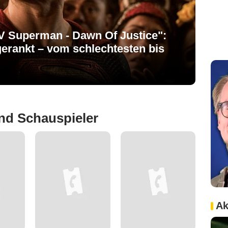
V Superman - Dawn Of Justice":
erankt – vom schlechtesten bis
nd Schauspieler
Ak