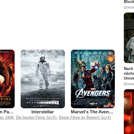
Block
Donne
Nach 
nächs
Univ
Donne
Die Tribute von Panem 2 - Catching Fire
Interstellar
Marvel's The Avengers
res 1948
,
Die besten Filme Sci-Fi
,
Beste Filme im Bereich Sci-Fi