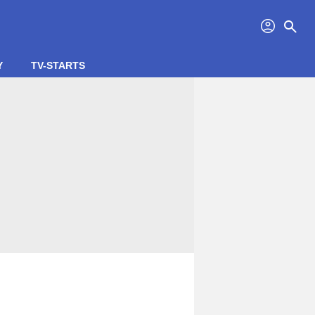
profil
search
Y
TV-STARTS