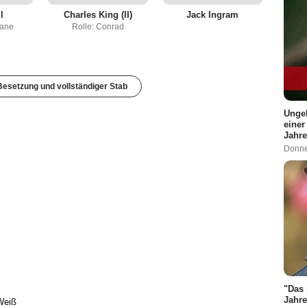
l
Charles King (II)
Jack Ingram
Lane
Rolle: Conrad
esetzung und vollständiger Stab
Ungek
einer
Jahre
Donne
"Das 
Jahre
Weiß