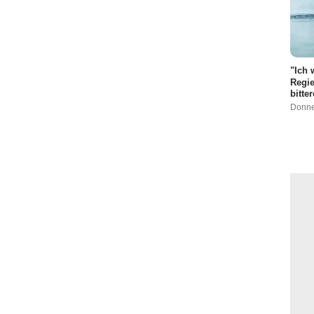
"Ich 
Regie
bitte
Donne