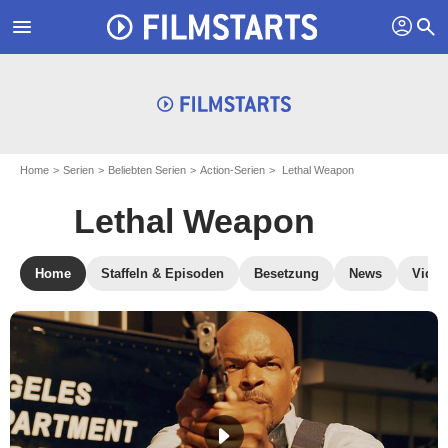
profil
menu
search
Home
Serien
Beliebten Serien
Action-Serien
Lethal Weapon
Lethal Weapon
Home
Staffeln & Episoden
Besetzung
News
Video