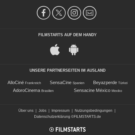
FILMSTARTS AUF DEM HANDY
UNSERE PARTNERSEITEN IM AUSLAND
AlloCiné
SensaCine
Beyazperde
Frankreich
Spanien
Türkei
AdoroCinema
Sensacine México
Brasilien
Mexiko
Über uns
|
Jobs
|
Impressum
|
Nutzungsbedingungen
|
Datenschutzerklärung
©FILMSTARTS.de