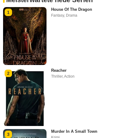
House Of The Dragon
1
Fantasy
,
Drama
Reacher
2
Thriller
,
Action
Murder In A Small Town
3
Krimi