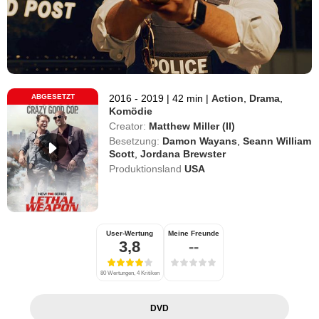
ABGESETZT
2016 - 2019
|
42 min
|
Action
,
Drama
,
Komödie
Creator:
Matthew Miller (II)
Besetzung:
Damon Wayans
,
Seann William
Scott
,
Jordana Brewster
Produktionsland
USA
User-Wertung
Meine Freunde
3,8
--
80 Wertungen, 4 Kritiken
DVD