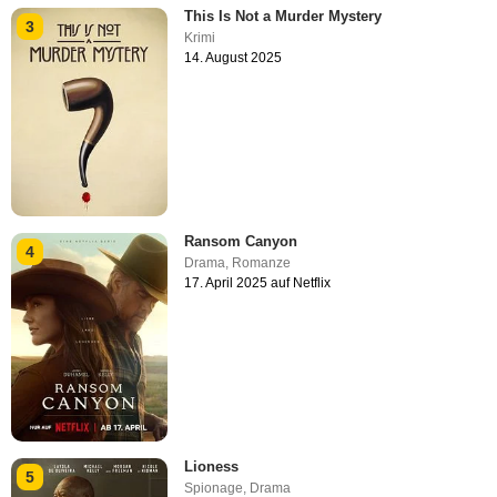
This Is Not a Murder Mystery
3
Krimi
14. August 2025
Ransom Canyon
4
Drama
,
Romanze
17. April 2025 auf Netflix
Lioness
5
Spionage
,
Drama