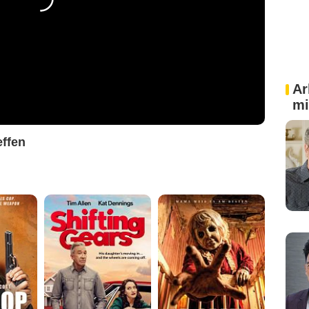
Ar
mi
effen