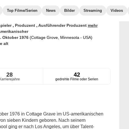
Top Filme/Serien
News
Bilder
Streaming
Videos
pieler
,
Produzent
,
Ausführender Produzent
mehr
merikanischer
. Oktober 1976
(Cottage Grove, Minnesota - USA)
e alt
28
42
Karrierejahre
gedrehte Filme oder Serien
tober 1976 in Cottage Grave im US-amerikanischen
 von sieben Kindern geboren. Nach seinem
ool ging er nach Los Angeles, um über Talent-