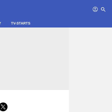
profil
search
Y
TV-STARTS