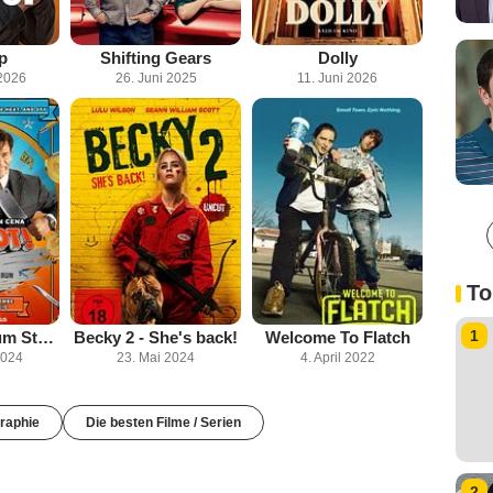
p
Shifting Gears
Dolly
2026
26. Juni 2025
11. Juni 2026
To
1
Ein Jackpot zum Sterben
Becky 2 - She's back!
Welcome To Flatch
2024
23. Mai 2024
4. April 2022
raphie
Die besten Filme / Serien
2