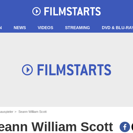
N
NEWS
VIDEOS
STREAMING
DVD & BLU-RA
auspieler
Seann William Scott
eann William Scott