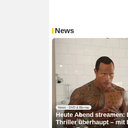
News
News - DVD & Blu-ray
Heute Abend streamen: E
Thriller überhaupt – mit