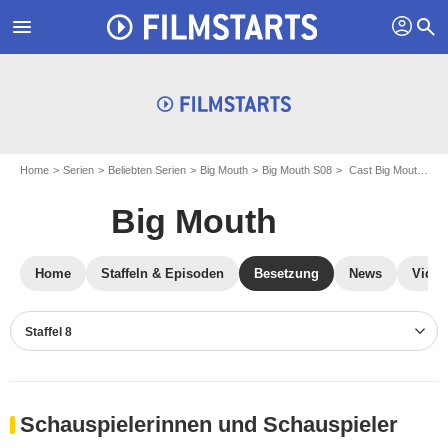
profil
menu
search
Home
Serien
Beliebten Serien
Big Mouth
Big Mouth S08
Cast Big Mouth S08
Big Mouth
Home
Staffeln & Episoden
Besetzung
News
Video
Staffel 8
Schauspielerinnen und Schauspieler