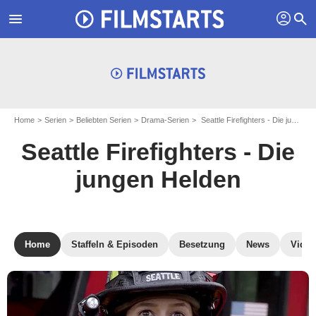
profil
menu
search
Home
Serien
Beliebten Serien
Drama-Serien
Seattle Firefighters - Die jungen Helden
Seattle Firefighters - Die
jungen Helden
Home
Staffeln & Episoden
Besetzung
News
Video