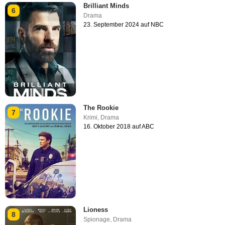
Brilliant Minds
6
Drama
23. September 2024 auf NBC
The Rookie
7
Krimi
,
Drama
16. Oktober 2018 auf ABC
Lioness
8
Spionage
,
Drama