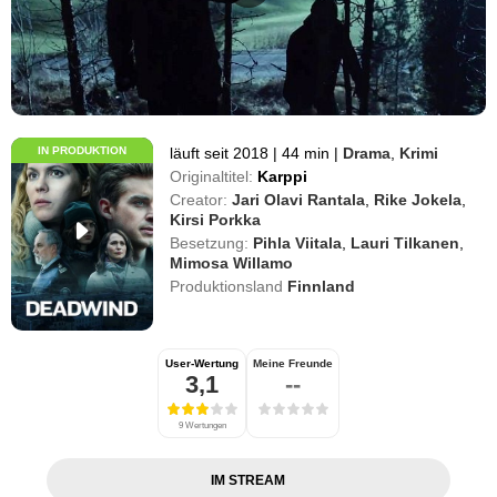
IN PRODUKTION
läuft seit 2018
|
44 min
|
Drama
,
Krimi
Originaltitel:
Karppi
Creator:
Jari Olavi Rantala
,
Rike Jokela
,
Kirsi Porkka
Besetzung:
Pihla Viitala
,
Lauri Tilkanen
,
Mimosa Willamo
Produktionsland
Finnland
User-Wertung
Meine Freunde
3,1
--
9 Wertungen
IM STREAM