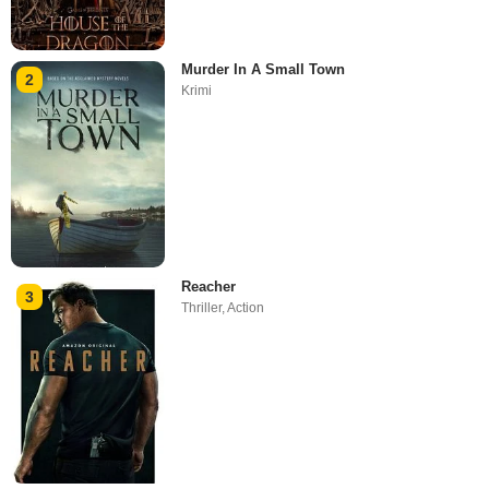
Murder In A Small Town
2
Krimi
Reacher
3
Thriller
,
Action