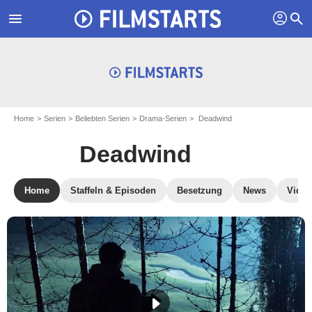
profil
menu
search
Home
Serien
Beliebten Serien
Drama-Serien
Deadwind
Deadwind
Home
Staffeln & Episoden
Besetzung
News
Video