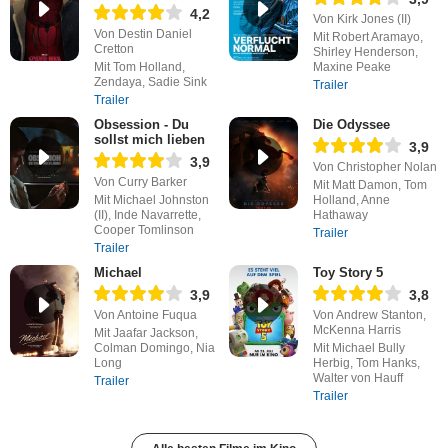
4,2
Von Kirk Jones (II)
Von Destin Daniel
Mit Robert Aramayo,
Cretton
Shirley Henderson,
Mit Tom Holland,
Maxine Peake
Zendaya, Sadie Sink
Trailer
Trailer
Obsession - Du
Die Odyssee
sollst mich lieben
3,9
3,9
Von Christopher Nolan
Von Curry Barker
Mit Matt Damon, Tom
Mit Michael Johnston
Holland, Anne
(II), Inde Navarrette,
Hathaway
Cooper Tomlinson
Trailer
Trailer
Michael
Toy Story 5
3,9
3,8
Von Antoine Fuqua
Von Andrew Stanton,
McKenna Harris
Mit Jaafar Jackson,
Colman Domingo, Nia
Mit Michael Bully
Long
Herbig, Tom Hanks,
Walter von Hauff
Trailer
Trailer