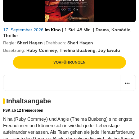
17. September 2026
Im Kino
|
1 Std. 48 Min.
|
Drama
,
Komödie
,
Thriller
Regie:
Sheri Hagen
Drehbuch:
Sheri Hagen
|
Besetzung:
Ruby Commey
,
Thelma Buabeng
,
Joy Ewulu
VORFÜHRUNGEN
Inhaltsangabe
FSK ab 12 freigegeben
Nina (Ruby Commey) und Angie (Thelma Buabeng) sind engste
Freundinnen und können sich in wirklich jeder Lebenslage
aufeinander verlassen. Als Team gehen sie jede Herausforderung
an – auch den Gang zur Bank, der notwendig wird, als bei Angies