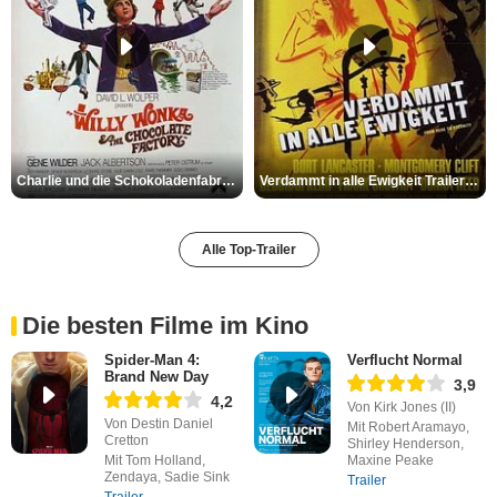
Charlie und die Schokoladenfabrik Trailer OV
Verdammt in alle Ewigkeit Trailer OV
Alle Top-Trailer
Die besten Filme im Kino
Spider-Man 4:
Verflucht Normal
Brand New Day
3,9
4,2
Von Kirk Jones (II)
Von Destin Daniel
Mit Robert Aramayo,
Cretton
Shirley Henderson,
Mit Tom Holland,
Maxine Peake
Zendaya, Sadie Sink
Trailer
Trailer