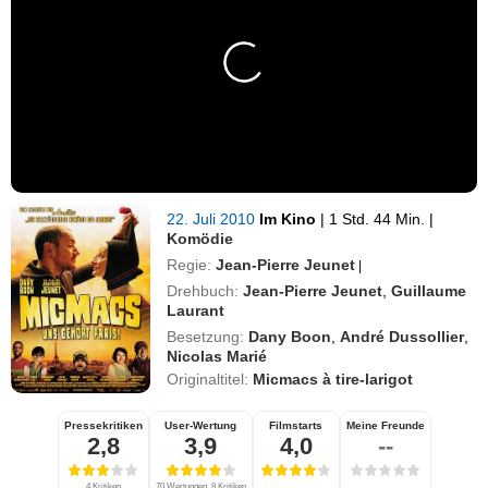
22. Juli 2010
Im Kino
|
1 Std. 44 Min.
|
Komödie
Regie:
Jean-Pierre Jeunet
|
Drehbuch:
Jean-Pierre Jeunet
,
Guillaume
Laurant
Besetzung:
Dany Boon
,
André Dussollier
,
Nicolas Marié
Originaltitel:
Micmacs à tire-larigot
Pressekritiken
User-Wertung
Filmstarts
Meine Freunde
2,8
3,9
4,0
--
4 Kritiken
70 Wertungen, 8 Kritiken