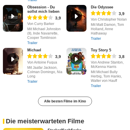
Obsession - Du
Die Odyssee
sollst mich lieben
3,9
3,9
Von Christopher Nolan
Von Curry Barker
Mit Matt Damon, Tom
Mit Michael Johnston
Holland, Anne
(II), Inde Navarrette,
Hathaway
Cooper Tomlinson
Trailer
Trailer
Michael
Toy Story 5
3,9
3,8
Von Antoine Fuqua
Von Andrew Stanton,
McKenna Harris
Mit Jaafar Jackson,
Colman Domingo, Nia
Mit Michael Bully
Long
Herbig, Tom Hanks,
Walter von Hauff
Trailer
Trailer
Alle besten Filme im Kino
Die meisterwarteten Filme