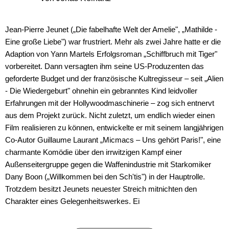
Jean-Pierre Jeunet („Die fabelhafte Welt der Amelie", „Mathilde -
Eine große Liebe") war frustriert. Mehr als zwei Jahre hatte er die
Adaption von Yann Martels Erfolgsroman „Schiffbruch mit Tiger"
vorbereitet. Dann versagten ihm seine US-Produzenten das
geforderte Budget und der französische Kultregisseur – seit „Alien
- Die Wiedergeburt" ohnehin ein gebranntes Kind leidvoller
Erfahrungen mit der Hollywoodmaschinerie – zog sich entnervt
aus dem Projekt zurück. Nicht zuletzt, um endlich wieder einen
Film realisieren zu können, entwickelte er mit seinem langjährigen
Co-Autor Guillaume Laurant „Micmacs – Uns gehört Paris!", eine
charmante Komödie über den irrwitzigen Kampf einer
Außenseitergruppe gegen die Waffenindustrie mit Starkomiker
Dany Boon („Willkommen bei den Sch'tis") in der Hauptrolle.
Trotzdem besitzt Jeunets neuester Streich mitnichten den
Charakter eines Gelegenheitswerkes. Ei