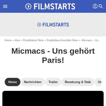
profil
menu
search
Home
Kino
Empfohlene Filme
Empfohlene Komödie Filme
Micmacs - Uns gehört Paris!
Micmacs - Uns gehört
Paris!
Home
Nachrichten
Trailer
Besetzung & Stab
User-