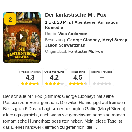
Der fantastische Mr. Fox
2
1 Std. 28 Min.
|
Abenteuer
,
Animation
,
Komödie
Regie:
Wes Anderson
Besetzung:
George Clooney
,
Meryl Streep
,
Jason Schwartzman
Originaltitel:
Fantastic Mr. Fox
Pressekritiken
User-Wertung
Filmstarts
Meine Freunde
4,3
4,2
4,5
--
Der schlaue Mr. Fox (Stimme: George Clooney) hat seine
Passion zum Beruf gemacht: Die wilde Hühnerjagd auf fremdem
Besitzgrund! Das behagt seiner besorgten Gattin (Meryl Streep)
allerdings garnicht, auch wenn sie gemeinsam schon so manch
romantische Hühnerhatz bestritten haben. Nein, diese Tage ist
das Diebeshandwerk einfach zu gefährlich, die ...