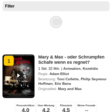
Filter
Mary & Max - oder Schrumpfen
1
Schafe wenn es regnet?
1 Std. 32 Min.
|
Animation
,
Komödie
Regie:
Adam Elliot
Besetzung:
Toni Collette
,
Philip Seymour
Hoffman
,
Eric Bana
Originaltitel:
Mary and Max
Pressekritiken
User-Wertung
Filmstarts
Meine Freunde
4,0
4,2
4,5
--