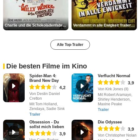
Charlie und die Schokoladenfabrik Trailer OV
Verdammt in alle Ewigkeit Trailer OV
Alle Top-Trailer
Die besten Filme im Kino
Spider-Man 4:
Verflucht Normal
Brand New Day
3,9
4,2
Von Kirk Jones (II)
Von Destin Daniel
Mit Robert Aramayo,
Cretton
Shirley Henderson,
Mit Tom Holland,
Maxine Peake
Zendaya, Sadie Sink
Trailer
Trailer
Obsession - Du
Die Odyssee
sollst mich lieben
3,9
3,9
Von Christopher Nolan