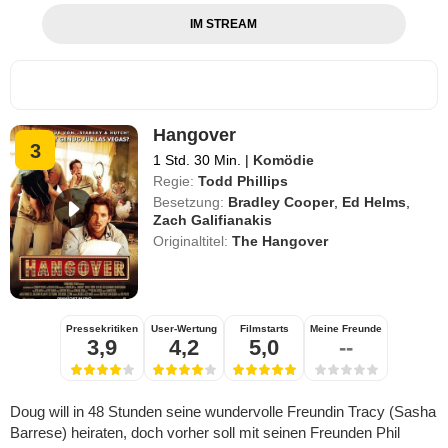
IM STREAM
Hangover
3
1 Std. 30 Min.
|
Komödie
Regie:
Todd Phillips
Besetzung:
Bradley Cooper
,
Ed Helms
,
Zach Galifianakis
Originaltitel:
The Hangover
Pressekritiken
User-Wertung
Filmstarts
Meine Freunde
3,9
4,2
5,0
--
Doug will in 48 Stunden seine wundervolle Freundin Tracy (Sasha
Barrese) heiraten, doch vorher soll mit seinen Freunden Phil