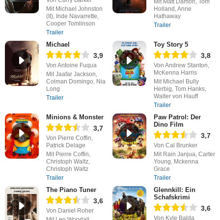
Von Curry Barker
Mit Matt Damon, Tom
Mit Michael Johnston
Holland, Anne
(II), Inde Navarrette,
Hathaway
Cooper Tomlinson
Trailer
Trailer
Michael
Toy Story 5
3,9
3,8
Von Antoine Fuqua
Von Andrew Stanton,
McKenna Harris
Mit Jaafar Jackson,
Colman Domingo, Nia
Mit Michael Bully
Long
Herbig, Tom Hanks,
Walter von Hauff
Trailer
Trailer
Minions & Monster
Paw Patrol: Der
Dino Film
3,7
3,7
Von Pierre Coffin,
Patrick Delage
Von Cal Brunker
Mit Pierre Coffin,
Mit Rain Janjua, Carter
Christoph Waltz,
Young, Mckenna
Christoph Waltz
Grace
Trailer
Trailer
The Piano Tuner
Glennkill: Ein
Schafskrimi
3,6
3,6
Von Daniel Roher
Von Kyle Balda
Mit Leo Woodall,