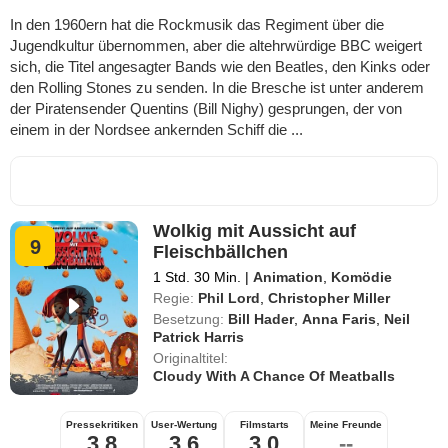
In den 1960ern hat die Rockmusik das Regiment über die
Jugendkultur übernommen, aber die altehrwürdige BBC weigert
sich, die Titel angesagter Bands wie den Beatles, den Kinks oder
den Rolling Stones zu senden. In die Bresche ist unter anderem
der Piratensender Quentins (Bill Nighy) gesprungen, der von
einem in der Nordsee ankernden Schiff die ...
Wolkig mit Aussicht auf
9
Fleischbällchen
1 Std. 30 Min.
|
Animation
,
Komödie
Regie:
Phil Lord
,
Christopher Miller
Besetzung:
Bill Hader
,
Anna Faris
,
Neil
Patrick Harris
Originaltitel:
Cloudy With A Chance Of Meatballs
Pressekritiken
User-Wertung
Filmstarts
Meine Freunde
3,8
3,6
3,0
--