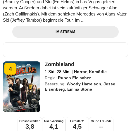
(Bradley Cooper) und Stu (Ed Helms) in Las Vegas gefeiert
werden. Außerdem dabei ist sein zukünftiger Schwager Alan
(Zach Galifianakis). Mit dem schicken Mercedes von Alans Vater
Sid (Jeffrey Tambor) beginnt die Tour. Im ...
IM STREAM
Zombieland
4
1 Std. 28 Min.
|
Horror
,
Komödie
Regie:
Ruben Fleischer
Besetzung:
Woody Harrelson
,
Jesse
Eisenberg
,
Emma Stone
Pressekritiken
User-Wertung
Filmstarts
Meine Freunde
3,8
4,1
4,5
--