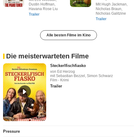
Dustin Hoffman,
Mit Hugh Jackman,
Havana Rose Liu
Nicholas Braun,
Nicholas Galitzine
Trailer
Trailer
Alle besten Filme im Kino
Die meisterwarteten Filme
Steckerlfischfiasko
von Ed Herzog
mit Sebastian Bezzel, Simon Schwarz
Film - Krimi
Trailer
Pressure