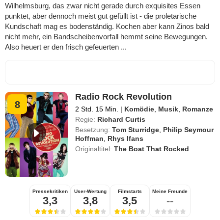
Wilhelmsburg, das zwar nicht gerade durch exquisites Essen
punktet, aber dennoch meist gut gefüllt ist - die proletarische
Kundschaft mag es bodenständig. Kochen aber kann Zinos bald
nicht mehr, ein Bandscheibenvorfall hemmt seine Bewegungen.
Also heuert er den frisch gefeuerten ...
Radio Rock Revolution
8
2 Std. 15 Min.
|
Komödie
,
Musik
,
Romanze
Regie:
Richard Curtis
Besetzung:
Tom Sturridge
,
Philip Seymour
Hoffman
,
Rhys Ifans
Originaltitel:
The Boat That Rocked
Pressekritiken
User-Wertung
Filmstarts
Meine Freunde
3,3
3,8
3,5
--