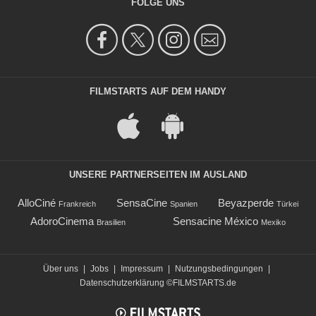
FOLGE UNS
FILMSTARTS AUF DEM HANDY
UNSERE PARTNERSEITEN IM AUSLAND
AlloCiné
SensaCine
Beyazperde
Frankreich
Spanien
Türkei
AdoroCinema
Sensacine México
Brasilien
Mexiko
Über uns
|
Jobs
|
Impressum
|
Nutzungsbedingungen
|
Datenschutzerklärung
©FILMSTARTS.de