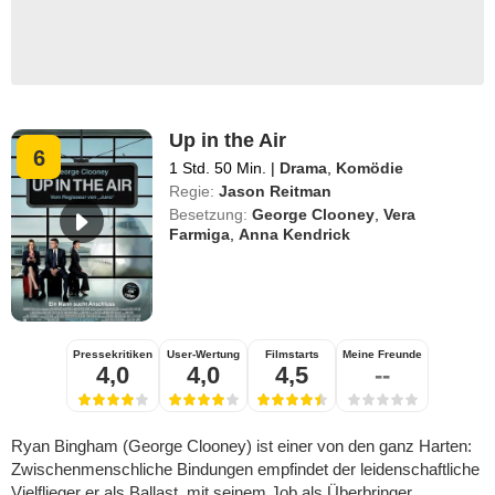
Up in the Air
6
1 Std. 50 Min.
|
Drama
,
Komödie
Regie:
Jason Reitman
Besetzung:
George Clooney
,
Vera
Farmiga
,
Anna Kendrick
Pressekritiken
User-Wertung
Filmstarts
Meine Freunde
4,0
4,0
4,5
--
Ryan Bingham (George Clooney) ist einer von den ganz Harten:
Zwischenmenschliche Bindungen empfindet der leidenschaftliche
Vielflieger er als Ballast, mit seinem Job als Überbringer