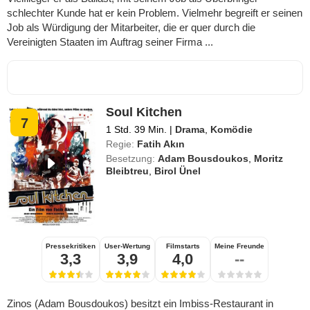
schlechter Kunde hat er kein Problem. Vielmehr begreift er seinen
Job als Würdigung der Mitarbeiter, die er quer durch die
Vereinigten Staaten im Auftrag seiner Firma ...
Soul Kitchen
7
1 Std. 39 Min.
|
Drama
,
Komödie
Regie:
Fatih Akın
Besetzung:
Adam Bousdoukos
,
Moritz
Bleibtreu
,
Birol Ünel
Pressekritiken
User-Wertung
Filmstarts
Meine Freunde
3,3
3,9
4,0
--
Zinos (Adam Bousdoukos) besitzt ein Imbiss-Restaurant in