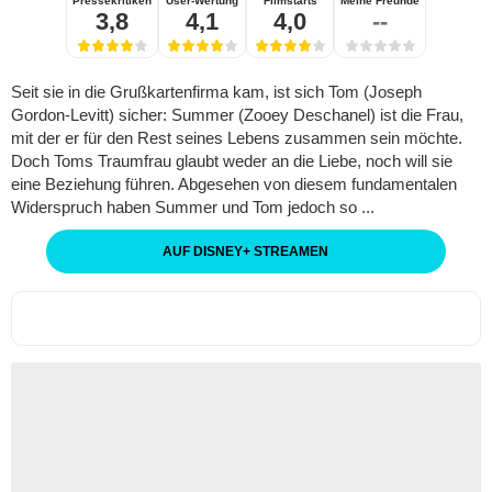
Pressekritiken
User-Wertung
Filmstarts
Meine Freunde
3,8
4,1
4,0
--
Seit sie in die Grußkartenfirma kam, ist sich Tom (Joseph
Gordon-Levitt) sicher: Summer (Zooey Deschanel) ist die Frau,
mit der er für den Rest seines Lebens zusammen sein möchte.
Doch Toms Traumfrau glaubt weder an die Liebe, noch will sie
eine Beziehung führen. Abgesehen von diesem fundamentalen
Widerspruch haben Summer und Tom jedoch so ...
AUF DISNEY
+
STREAMEN