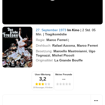
27. September 1973
Im Kino
|
2 Std. 05
Min.
|
Tragikomödie
Regie:
Marco Ferreri
|
Drehbuch:
Rafael Azcona
,
Marco Ferreri
Besetzung:
Marcello Mastroianni
,
Ugo
Tognazzi
,
Michel Piccoli
Originaltitel:
La Grande Bouffe
User-Wertung
Meine Freunde
3,2
--
19 Wertungen, 4 Kritiken