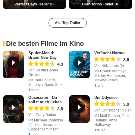
Perfect Days Trailer DF
Gran Torino Trailer DF
Alle Top-Trailer
Die besten Filme im Kino
Spider-Man 4:
Verflucht Normal
Brand New Day
3,9
4,3
Von Kirk Jones (II)
Von Destin Daniel
Mit Robert Aramayo,
Cretton
Shirley Henderson,
Mit Tom Holland,
Maxine Peake
Zendaya, Sadie Sink
Trailer
Trailer
Obsession - Du
Die Odyssee
sollst mich lieben
3,9
3,9
Von Christopher Nolan
Von Curry Barker
Mit Matt Damon, Tom
Mit Michael Johnston
Holland, Anne
(II), Inde Navarrette,
Hathaway
Cooper Tomlinson
Trailer
Trailer