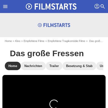
profil
menu
search
Home
Kino
Empfohlene Filme
Empfohlene Tragikomödie Filme
Das große Fressen
Das große Fressen
Home
Nachrichten
Trailer
Besetzung & Stab
User-