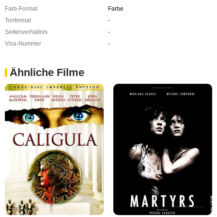
Farb-Format
Farbe
Tonformat
-
Seitenverhältnis
-
Visa-Nummer
-
Ähnliche Filme