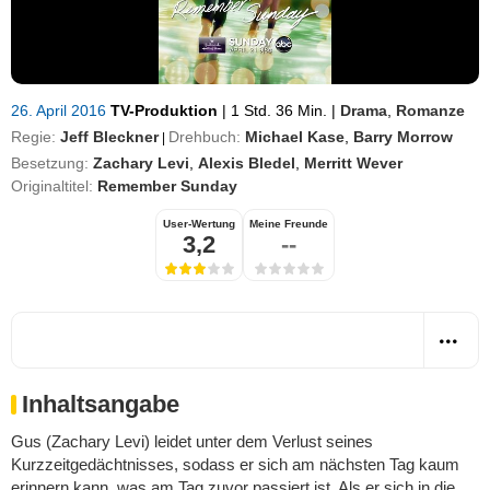
26. April 2016
TV-Produktion
|
1 Std. 36 Min.
|
Drama
,
Romanze
Regie:
Jeff Bleckner
Drehbuch:
Michael Kase
,
Barry Morrow
|
Besetzung:
Zachary Levi
,
Alexis Bledel
,
Merritt Wever
Originaltitel:
Remember Sunday
User-Wertung
Meine Freunde
3,2
--
Inhaltsangabe
Gus (Zachary Levi) leidet unter dem Verlust seines
Kurzzeitgedächtnisses, sodass er sich am nächsten Tag kaum
erinnern kann, was am Tag zuvor passiert ist. Als er sich in die