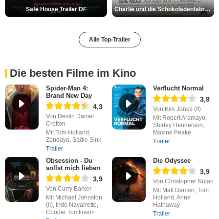
Safe House Trailer DF
Charlie und die Schokoladenfabrik Trailer OV
Alle Top-Trailer
Die besten Filme im Kino
Spider-Man 4:
Verflucht Normal
Brand New Day
3,9
4,3
Von Kirk Jones (II)
Von Destin Daniel
Mit Robert Aramayo,
Cretton
Shirley Henderson,
Mit Tom Holland,
Maxine Peake
Zendaya, Sadie Sink
Trailer
Trailer
Obsession - Du
Die Odyssee
sollst mich lieben
3,9
3,9
Von Christopher Nolan
Von Curry Barker
Mit Matt Damon, Tom
Mit Michael Johnston
Holland, Anne
(II), Inde Navarrette,
Hathaway
Cooper Tomlinson
Trailer