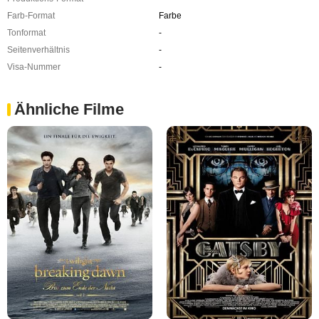
Farb-Format
Farbe
Tonformat
-
Seitenverhältnis
-
Visa-Nummer
-
Ähnliche Filme