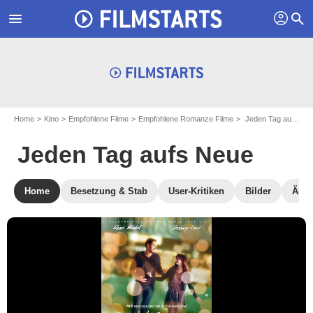
profil
menu
search
Home
Kino
Empfohlene Filme
Empfohlene Romanze Filme
Jeden Tag aufs Neue
Jeden Tag aufs Neue
Home
Besetzung & Stab
User-Kritiken
Bilder
Ähnl