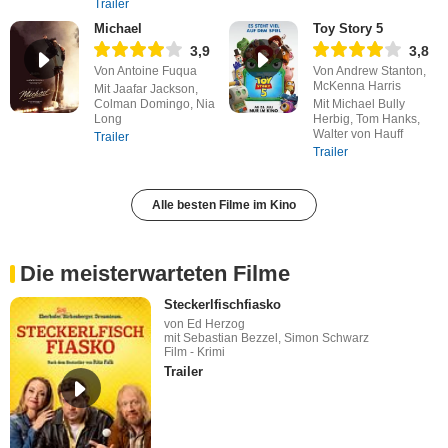
Trailer
Michael
Toy Story 5
3,9
3,8
Von Antoine Fuqua
Von Andrew Stanton,
McKenna Harris
Mit Jaafar Jackson,
Colman Domingo, Nia
Mit Michael Bully
Long
Herbig, Tom Hanks,
Walter von Hauff
Trailer
Trailer
Alle besten Filme im Kino
Die meisterwarteten Filme
Steckerlfischfiasko
von Ed Herzog
mit Sebastian Bezzel, Simon Schwarz
Film - Krimi
Trailer