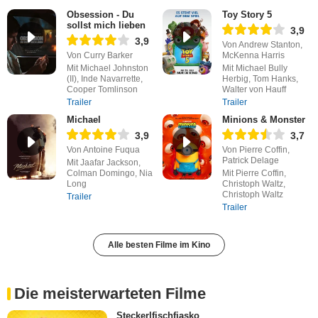
Obsession - Du
Toy Story 5
sollst mich lieben
3,9
3,9
Von Andrew Stanton,
Von Curry Barker
McKenna Harris
Mit Michael Johnston
Mit Michael Bully
(II), Inde Navarrette,
Herbig, Tom Hanks,
Cooper Tomlinson
Walter von Hauff
Trailer
Trailer
Michael
Minions & Monster
3,9
3,7
Von Antoine Fuqua
Von Pierre Coffin,
Patrick Delage
Mit Jaafar Jackson,
Colman Domingo, Nia
Mit Pierre Coffin,
Long
Christoph Waltz,
Christoph Waltz
Trailer
Trailer
Alle besten Filme im Kino
Die meisterwarteten Filme
Steckerlfischfiasko