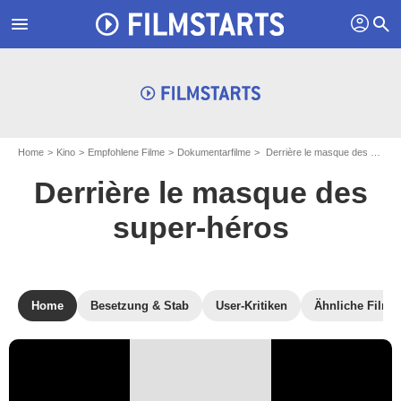
profil
menu
search
Home
Kino
Empfohlene Filme
Dokumentarfilme
Derrière le masque des super-héros
Derrière le masque des
super-héros
Home
Besetzung & Stab
User-Kritiken
Ähnliche Filme