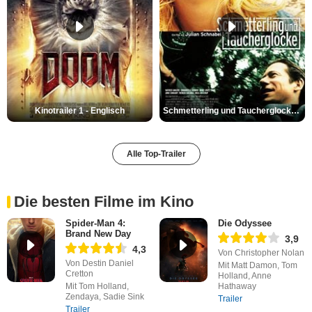
Kinotrailer 1 - Englisch
Schmetterling und Taucherglocke Trailer DF
Alle Top-Trailer
Die besten Filme im Kino
Spider-Man 4:
Die Odyssee
Brand New Day
3,9
4,3
Von Christopher Nolan
Von Destin Daniel
Mit Matt Damon, Tom
Cretton
Holland, Anne
Mit Tom Holland,
Hathaway
Zendaya, Sadie Sink
Trailer
Trailer