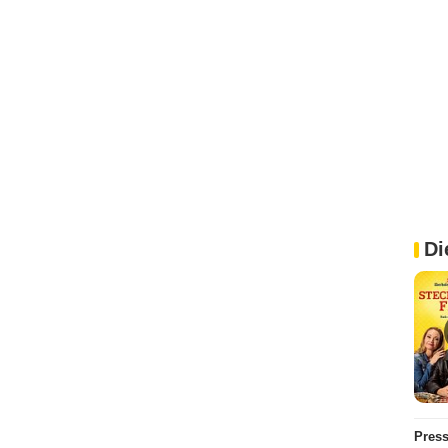
Di
Pres