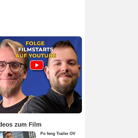
deos zum Film
Po feng Trailer OV