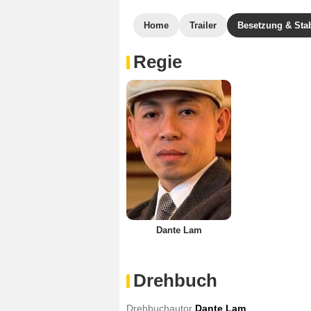
Home
Trailer
Besetzung & Sta
Regie
Dante Lam
Drehbuch
Drehbuchautor
Dante Lam