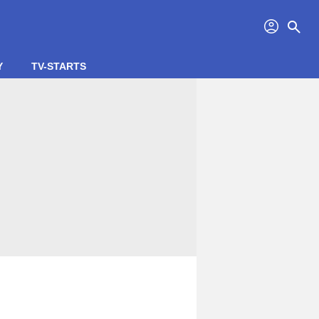
profil
search
Y
TV-STARTS