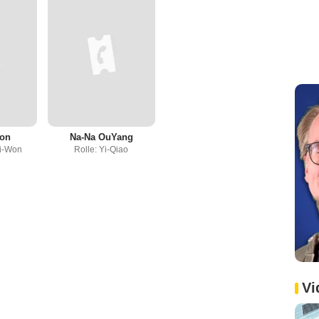
Won
Na-Na OuYang
Ji-Won
Rolle: Yi-Qiao
Vi