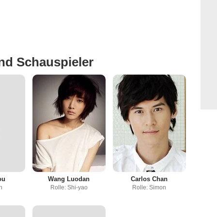
nd Schauspieler
ou
Wang Luodan
Carlos Chan
an
Rolle: Shi-yao
Rolle: Simon