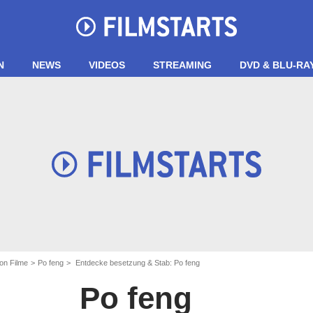
N
NEWS
VIDEOS
STREAMING
DVD & BLU-RA
on Filme
Po feng
Entdecke besetzung & Stab: Po feng
Po feng