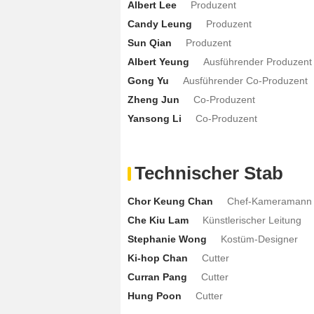
Albert Lee
Produzent
Candy Leung
Produzent
Sun Qian
Produzent
Albert Yeung
Ausführender Produzent
Gong Yu
Ausführender Co-Produzent
Zheng Jun
Co-Produzent
Yansong Li
Co-Produzent
Technischer Stab
Chor Keung Chan
Chef-Kameramann
Che Kiu Lam
Künstlerischer Leitung
Stephanie Wong
Kostüm-Designer
Ki-hop Chan
Cutter
Curran Pang
Cutter
Hung Poon
Cutter