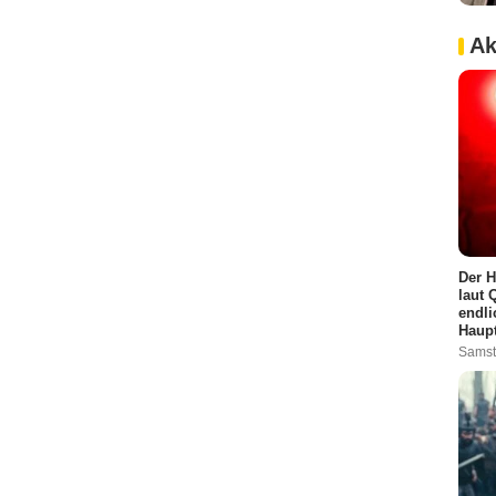
Ak
Der H
laut 
endli
Haupt
Samst