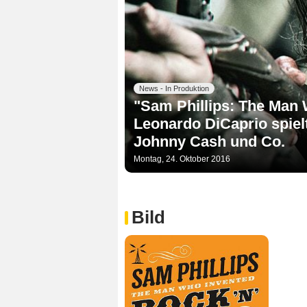
News - In Produktion
"Sam Phillips: The Man 
Leonardo DiCaprio spielt
Johnny Cash und Co.
Montag, 24. Oktober 2016
Bild