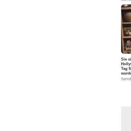
Sie s
Holly
Tag f
wurd
Samst