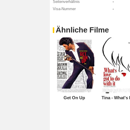
Seitenverhältnis
-
Visa-Nummer
-
Ähnliche Filme
Get On Up