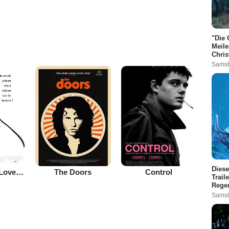
"Die 
Meile
Chris
Samst
Diese
Tina - What's Love Got to Do with It?
The Doors
Control
Trail
Rege
Samst