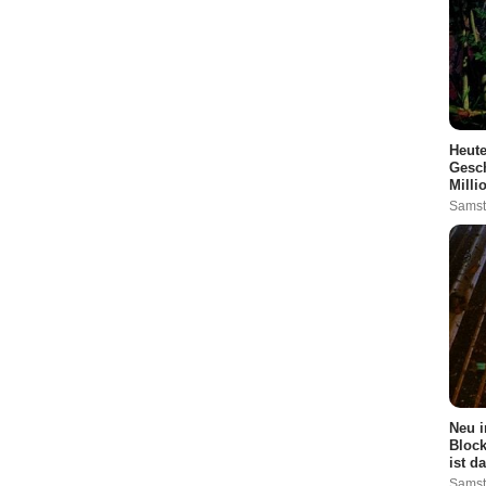
Heute
Gesch
Milli
Samst
Neu i
Bloc
ist d
Samst