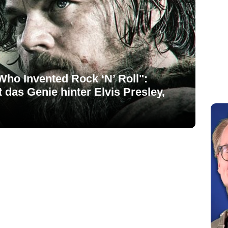
Who Invented Rock ‘N’ Roll":
 das Genie hinter Elvis Presley,