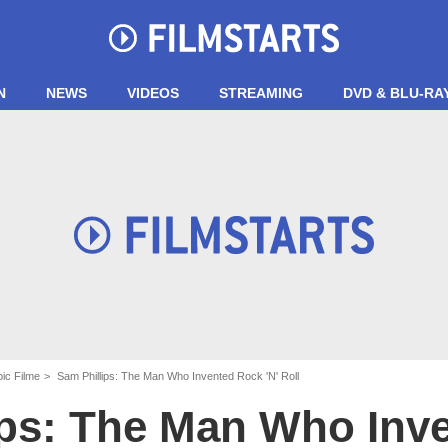
N
NEWS
VIDEOS
STREAMING
DVD & BLU-RA
ic Filme
Sam Phillips: The Man Who Invented Rock 'N' Roll
ips: The Man Who Inv