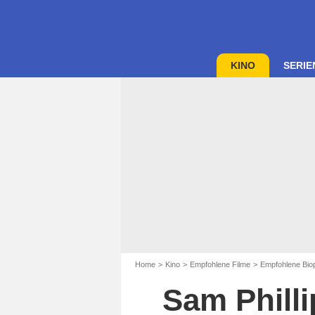
KINO
SERIE
Home
Kino
Empfohlene Filme
Empfohlene Biop
Sam Phill