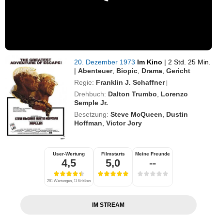
20. Dezember 1973
Im Kino
|
2 Std. 25 Min.
|
Abenteuer
,
Biopic
,
Drama
,
Gericht
Regie:
Franklin J. Schaffner
|
Drehbuch:
Dalton Trumbo
,
Lorenzo
Semple Jr.
Besetzung:
Steve McQueen
,
Dustin
Hoffman
,
Victor Jory
User-Wertung
Filmstarts
Meine Freunde
4,5
5,0
--
281 Wertungen, 11 Kritiken
IM STREAM