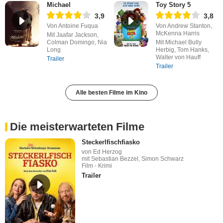
Michael
Toy Story 5
3,9
3,8
Von Antoine Fuqua
Von Andrew Stanton,
McKenna Harris
Mit Jaafar Jackson,
Colman Domingo, Nia
Mit Michael Bully
Long
Herbig, Tom Hanks,
Walter von Hauff
Trailer
Trailer
Alle besten Filme im Kino
Die meisterwarteten Filme
Steckerlfischfiasko
von Ed Herzog
mit Sebastian Bezzel, Simon Schwarz
Film - Krimi
Trailer