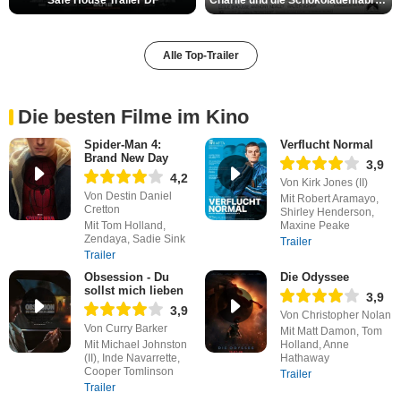
Safe House Trailer DF
Charlie und die Schokoladenfabrik Trailer OV
Alle Top-Trailer
Die besten Filme im Kino
Spider-Man 4:
Verflucht Normal
Brand New Day
3,9
4,2
Von Kirk Jones (II)
Von Destin Daniel
Mit Robert Aramayo,
Cretton
Shirley Henderson,
Mit Tom Holland,
Maxine Peake
Zendaya, Sadie Sink
Trailer
Trailer
Obsession - Du
Die Odyssee
sollst mich lieben
3,9
3,9
Von Christopher Nolan
Von Curry Barker
Mit Matt Damon, Tom
Mit Michael Johnston
Holland, Anne
(II), Inde Navarrette,
Hathaway
Cooper Tomlinson
Trailer
Trailer