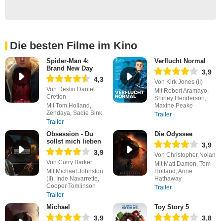
Die besten Filme im Kino
Spider-Man 4:
Verflucht Normal
Brand New Day
3,9
4,3
Von Kirk Jones (II)
Von Destin Daniel
Mit Robert Aramayo,
Cretton
Shirley Henderson,
Mit Tom Holland,
Maxine Peake
Zendaya, Sadie Sink
Trailer
Trailer
Obsession - Du
Die Odyssee
sollst mich lieben
3,9
3,9
Von Christopher Nolan
Von Curry Barker
Mit Matt Damon, Tom
Mit Michael Johnston
Holland, Anne
(II), Inde Navarrette,
Hathaway
Cooper Tomlinson
Trailer
Trailer
Michael
Toy Story 5
3,9
3,8