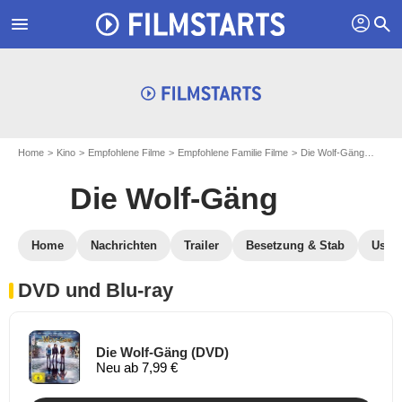
profil
menu
search
Home
Kino
Empfohlene Filme
Empfohlene Familie Filme
Die Wolf-Gäng
Die W
Die Wolf-Gäng
Home
Nachrichten
Trailer
Besetzung & Stab
User-
DVD und Blu-ray
Die Wolf-Gäng (DVD)
Neu ab 7,99 €