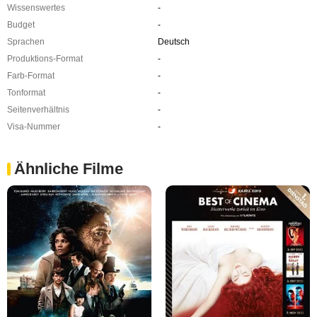
Wissenswertes
-
Budget
-
Sprachen
Deutsch
Produktions-Format
-
Farb-Format
-
Tonformat
-
Seitenverhältnis
-
Visa-Nummer
-
Ähnliche Filme