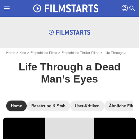
profil
menu
search
Home
Kino
Empfohlene Filme
Empfohlene Thriller Filme
Life Through a Dead Man’s Eyes
Life Through a Dead
Man’s Eyes
Home
Besetzung & Stab
User-Kritiken
Ähnliche Filme