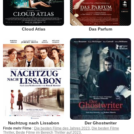
Cloud Atlas
Das Parfum
Nachtzug nach Lissabon
Der Ghostwriter
Finde mehr Filme :
Die besten Filme des Jahres 2023
,
Die besten Filme
Thriller
,
Beste Filme im Bereich Thriller auf 2023
.