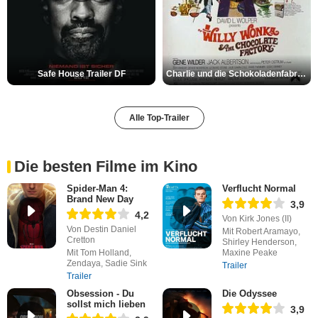
Safe House Trailer DF
Charlie und die Schokoladenfabrik Trailer OV
Alle Top-Trailer
Die besten Filme im Kino
Spider-Man 4:
Verflucht Normal
Brand New Day
3,9
4,2
Von Kirk Jones (II)
Von Destin Daniel
Mit Robert Aramayo,
Cretton
Shirley Henderson,
Mit Tom Holland,
Maxine Peake
Zendaya, Sadie Sink
Trailer
Trailer
Obsession - Du
Die Odyssee
sollst mich lieben
3,9