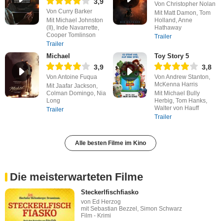
3,9
Von Christopher Nolan
Von Curry Barker
Mit Matt Damon, Tom
Mit Michael Johnston
Holland, Anne
(II), Inde Navarrette,
Hathaway
Cooper Tomlinson
Trailer
Trailer
Michael
Toy Story 5
3,9
3,8
Von Antoine Fuqua
Von Andrew Stanton,
McKenna Harris
Mit Jaafar Jackson,
Colman Domingo, Nia
Mit Michael Bully
Long
Herbig, Tom Hanks,
Walter von Hauff
Trailer
Trailer
Alle besten Filme im Kino
Die meisterwarteten Filme
Steckerlfischfiasko
von Ed Herzog
mit Sebastian Bezzel, Simon Schwarz
Film - Krimi