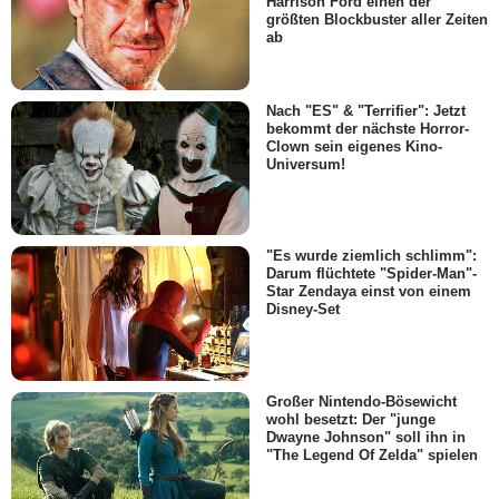
Harrison Ford einen der
größten Blockbuster aller Zeiten
ab
Nach "ES" & "Terrifier": Jetzt
bekommt der nächste Horror-
Clown sein eigenes Kino-
Universum!
"Es wurde ziemlich schlimm":
Darum flüchtete "Spider-Man"-
Star Zendaya einst von einem
Disney-Set
Großer Nintendo-Bösewicht
wohl besetzt: Der "junge
Dwayne Johnson" soll ihn in
"The Legend Of Zelda" spielen