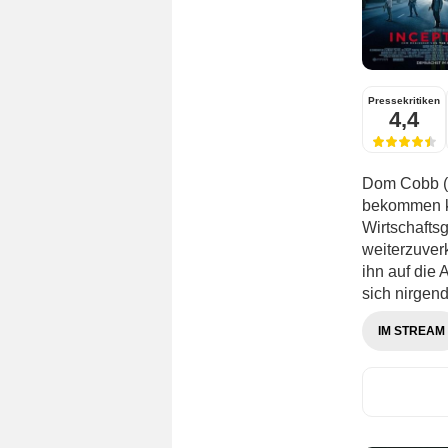
Pressekritiken
4,4
Dom Cobb (L
bekommen ka
Wirtschafts
weiterzuver
ihn auf die
sich nirgen
IM STREAM