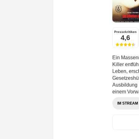
Pressekritiken
4,6
Ein Massenm
Killer entfü
Leben, ersc
Gesetzeshüt
Ausbildung b
einem Vorwa
IM STREAM