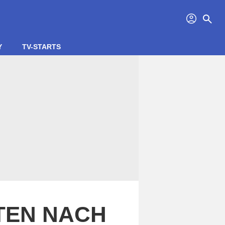
profil
search
Y
TV-STARTS
ITEN NACH