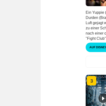
Ein Yuppie 
Durden (Bra
Luft gejagt 
zu einer Sch
nach einer o
"Fight Club" 
AUF DISNE
3