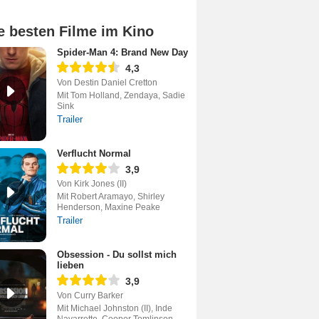
e besten Filme im Kino
Spider-Man 4: Brand New Day
4,3
Von Destin Daniel Cretton
Mit Tom Holland, Zendaya, Sadie
Sink
Trailer
Verflucht Normal
3,9
Von Kirk Jones (II)
Mit Robert Aramayo, Shirley
Henderson, Maxine Peake
Trailer
Obsession - Du sollst mich
lieben
3,9
Von Curry Barker
Mit Michael Johnston (II), Inde