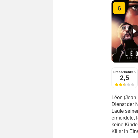
6
Pressekritiken
2,5
Léon (Jean R
Dienst der 
Laufe seiner
ermordete, 
keine Kinder
Killer in Ein