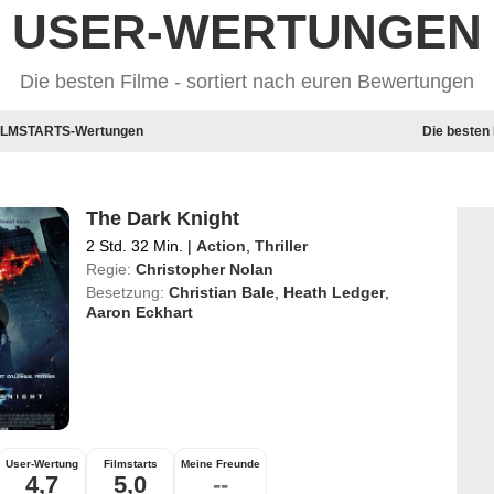
USER-WERTUNGEN
Die besten Filme - sortiert nach euren Bewertungen
 FILMSTARTS-Wertungen
Die besten
The Dark Knight
2 Std. 32 Min.
|
Action
,
Thriller
Regie:
Christopher Nolan
Besetzung:
Christian Bale
,
Heath Ledger
,
Aaron Eckhart
User-Wertung
Filmstarts
Meine Freunde
4,7
5,0
--