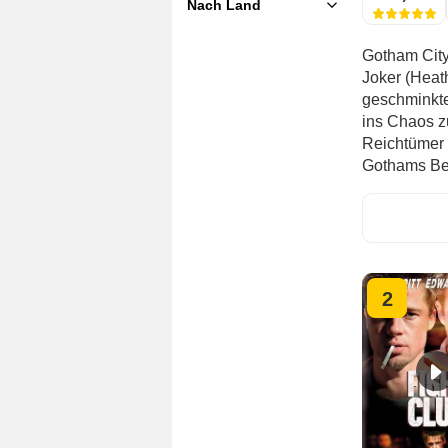
Nach Land
USA
Großbritannien
Gotham City 
Joker (Heath
geschminkte
ins Chaos z
Reichtümer 
Gothams Be
2