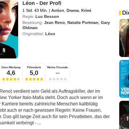
Léon - Der Profi
1 Std. 43 Min.
|
Action
,
Drama
,
Krimi
Di
Regie:
Luc Besson
Besetzung:
Jean Reno
,
Natalie Portman
,
Gary
Oldman
Originaltitel:
Léon
User-Wertung
Filmstarts
Meine Freunde
4,6
5,0
--
eno) verdient sein Geld als Auftragskiller, der im
New Yorker Italo-Mafia steht. Doch auch wenn er im
 Karriere bereits zahlreiche Menschen kaltblütig
lebt auch er nach gewissen Regeln: Keine Frauen,
. Das gilt lange Zeit auch für sein Privatleben, das der
samkeit verbringt - ...