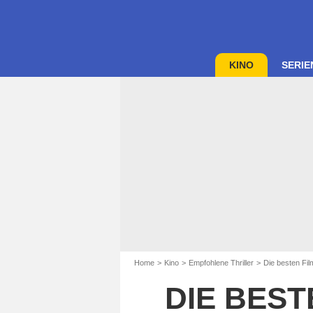
KINO
SERIE
Home
Kino
Empfohlene Thriller
Die besten Fil
DIE BEST