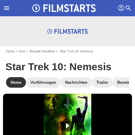
profil
menu
search
Home
Kino
Aktuelle Kinofilme
Star Trek 10: Nemesis
Star Trek 10: Nemesis
Home
Vorführungen
Nachrichten
Trailer
Besetzun