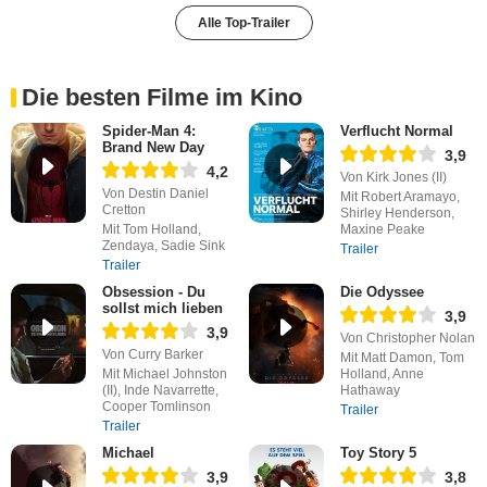
Alle Top-Trailer
Die besten Filme im Kino
Spider-Man 4:
Verflucht Normal
Brand New Day
3,9
4,2
Von Kirk Jones (II)
Von Destin Daniel
Mit Robert Aramayo,
Cretton
Shirley Henderson,
Mit Tom Holland,
Maxine Peake
Zendaya, Sadie Sink
Trailer
Trailer
Obsession - Du
Die Odyssee
sollst mich lieben
3,9
3,9
Von Christopher Nolan
Von Curry Barker
Mit Matt Damon, Tom
Mit Michael Johnston
Holland, Anne
(II), Inde Navarrette,
Hathaway
Cooper Tomlinson
Trailer
Trailer
Michael
Toy Story 5
3,9
3,8