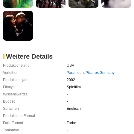
Weitere Details
Produktionsland
USA
Verleiher
Paramount Pictures Germany
Produktionsjahr
2002
Filmtyp
Spielfilm
Wissenswertes
-
Budget
-
Sprachen
Englisch
Produktions-Format
-
Farb-Format
Farbe
Tonformat
-