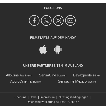
FOLGE UNS
FILMSTARTS AUF DEM HANDY
UNSERE PARTNERSEITEN IM AUSLAND
AlloCiné
SensaCine
Beyazperde
Frankreich
Spanien
Türkei
AdoroCinema
Sensacine México
Brasilien
Mexiko
Über uns
|
Jobs
|
Impressum
|
Nutzungsbedingungen
|
Datenschutzerklärung
©FILMSTARTS.de