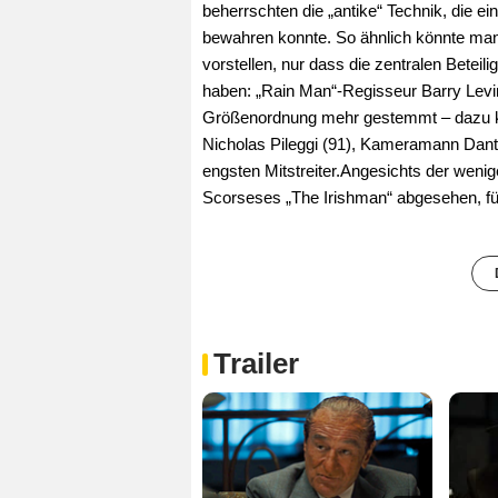
beherrschten die „antike“ Technik, die ei
bewahren konnte. So ähnlich könnte man s
vorstellen, nur dass die zentralen Betei
haben: „Rain Man“-Regisseur Barry Levin
Größenordnung mehr gestemmt – dazu k
Nicholas Pileggi (91), Kameramann Dante 
engsten Mitstreiter.Angesichts der wenig
Scorseses „The Irishman“ abgesehen, für
Trailer