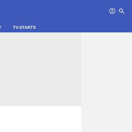
profil
search
Y
TV-STARTS