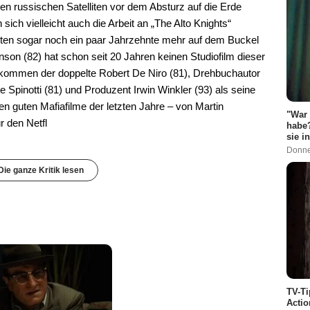
nen russischen Satelliten vor dem Absturz auf die Erde
ich vielleicht auch die Arbeit an „The Alto Knights“
ligten sogar noch ein paar Jahrzehnte mehr auf dem Buckel
son (82) hat schon seit 20 Jahren keinen Studiofilm dieser
ommen der doppelte Robert De Niro (81), Drehbuchautor
Spinotti (81) und Produzent Irwin Winkler (93) als seine
en guten Mafiafilme der letzten Jahre – von Martin
"War 
 den Netfl
habe?
sie i
Donne
Die ganze Kritik lesen
TV-Ti
Actio