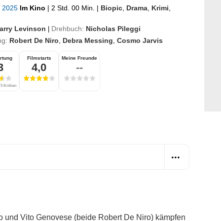
z 2025
Im Kino
|
2 Std. 00 Min.
|
Biopic
,
Drama
,
Krimi
,
arry Levinson
Drehbuch:
Nicholas Pileggi
|
ng:
Robert De Niro
,
Debra Messing
,
Cosmo Jarvis
rtung
Filmstarts
Meine Freunde
3
4,0
--
5 Kritiken
o und Vito Genovese (beide Robert De Niro) kämpfen