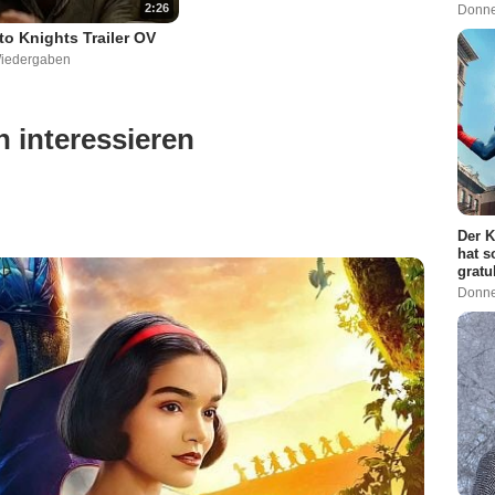
2:26
Donne
to Knights Trailer OV
Wiedergaben
 interessieren
Der K
hat s
gratu
Donne