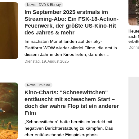
News - DVD & Blu-ray
Im September 2025 erstmals im
Streaming-Abo: Ein FSK-18-Action-
Feuerwerk, der größte US-Kino-Hit
Heute
des Jahres & mehr
sich 
Im nächsten Monat landen auf der Sky-
erbit
Donne
Plattform WOW wieder allerlei Filme, die erst in
diesem Jahr in den Kinos liefen, darunter…
Dienstag, 19. August 2025
News - Im Kino
Kino-Charts: "Schneewittchen"
enttäuscht mit schwachem Start –
doch der wahre Flop ist ein anderer
Film
„Schneewittchen“ hatte bereits im Vorfeld mit
negativen Berichterstattung zu kämpfen. Das
eher enttäuschende Einspielergebnis…