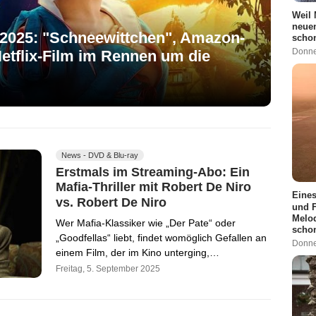
Weil 
neuen
 2025: "Schneewittchen", Amazon-
schon
Donne
Netflix-Film im Rennen um die
News - DVD & Blu-ray
Erstmals im Streaming-Abo: Ein
Mafia-Thriller mit Robert De Niro
Eines
vs. Robert De Niro
und F
Melod
Wer Mafia-Klassiker wie „Der Pate“ oder
scho
„Goodfellas“ liebt, findet womöglich Gefallen an
Donne
einem Film, der im Kino unterging,…
Freitag, 5. September 2025