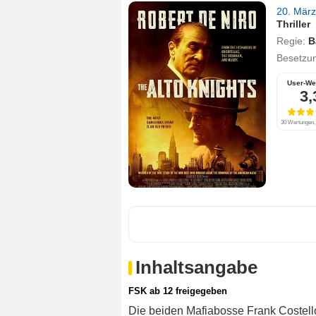
20. Mär
Thriller
Regie:
B
Besetzu
User-We
3,
30 Wertungen, 
Inhaltsangabe
FSK ab 12 freigegeben
Die beiden Mafiabosse Frank Costell