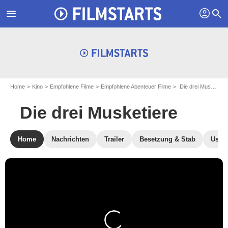
profil
menu
search
Home
Kino
Empfohlene Filme
Empfohlene Abenteuer Filme
Die drei Musketiere
Die drei Musketiere
Home
Nachrichten
Trailer
Besetzung & Stab
User-