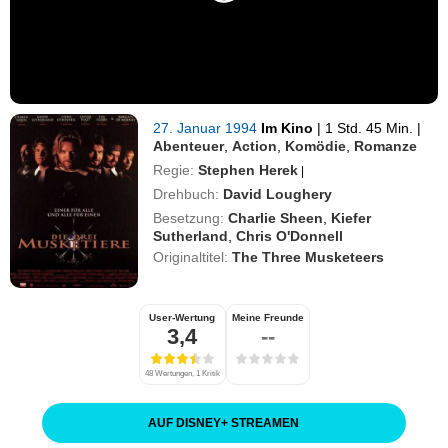
27. Januar 1994
Im Kino
|
1 Std. 45 Min.
|
Abenteuer
,
Action
,
Komödie
,
Romanze
Regie:
Stephen Herek
|
Drehbuch:
David Loughery
Besetzung:
Charlie Sheen
,
Kiefer
Sutherland
,
Chris O'Donnell
Originaltitel:
The Three Musketeers
User-Wertung
Meine Freunde
3,4
--
48 Wertungen, 1 Kritik
AUF DISNEY
+
STREAMEN