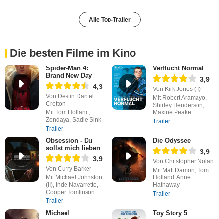
Alle Top-Trailer
Die besten Filme im Kino
Spider-Man 4:
Verflucht Normal
Brand New Day
3,9
4,3
Von Kirk Jones (II)
Von Destin Daniel
Mit Robert Aramayo,
Cretton
Shirley Henderson,
Mit Tom Holland,
Maxine Peake
Zendaya, Sadie Sink
Trailer
Trailer
Obsession - Du
Die Odyssee
sollst mich lieben
3,9
3,9
Von Christopher Nolan
Von Curry Barker
Mit Matt Damon, Tom
Mit Michael Johnston
Holland, Anne
(II), Inde Navarrette,
Hathaway
Cooper Tomlinson
Trailer
Trailer
Michael
Toy Story 5