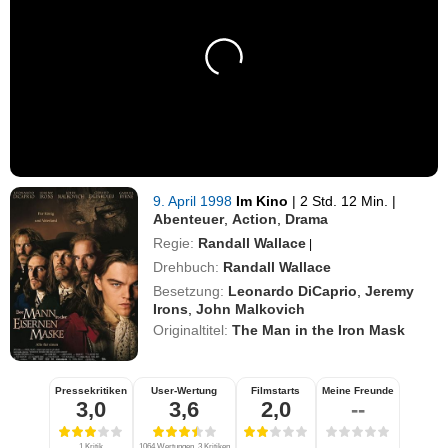
9. April 1998
Im Kino
|
2 Std. 12 Min.
|
Abenteuer
,
Action
,
Drama
Regie:
Randall Wallace
|
Drehbuch:
Randall Wallace
Besetzung:
Leonardo DiCaprio
,
Jeremy
Irons
,
John Malkovich
Originaltitel:
The Man in the Iron Mask
Pressekritiken
User-Wertung
Filmstarts
Meine Freunde
3,0
3,6
2,0
--
1 Kritik
1064 Wertungen, 3 Kritiken