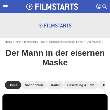
profil
menu
search
Home
Kino
Empfohlene Filme
Empfohlene Abenteuer Filme
Der Mann in der eisernen Maske
Der Mann in der eisernen
Maske
Home
Nachrichten
Trailer
Besetzung & Stab
User-