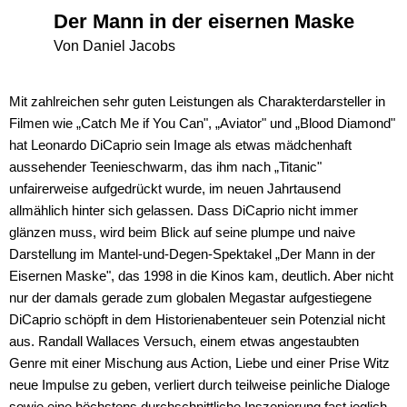
Der Mann in der eisernen Maske
Von Daniel Jacobs
Mit zahlreichen sehr guten Leistungen als Charakterdarsteller in
Filmen wie „Catch Me if You Can", „Aviator" und „Blood Diamond"
hat Leonardo DiCaprio sein Image als etwas mädchenhaft
aussehender Teenieschwarm, das ihm nach „Titanic"
unfairerweise aufgedrückt wurde, im neuen Jahrtausend
allmählich hinter sich gelassen. Dass DiCaprio nicht immer
glänzen muss, wird beim Blick auf seine plumpe und naive
Darstellung im Mantel-und-Degen-Spektakel „Der Mann in der
Eisernen Maske", das 1998 in die Kinos kam, deutlich. Aber nicht
nur der damals gerade zum globalen Megastar aufgestiegene
DiCaprio schöpft in dem Historienabenteuer sein Potenzial nicht
aus. Randall Wallaces Versuch, einem etwas angestaubten
Genre mit einer Mischung aus Action, Liebe und einer Prise Witz
neue Impulse zu geben, verliert durch teilweise peinliche Dialoge
sowie eine höchstens durchschnittliche Inszenierung fast jeglich