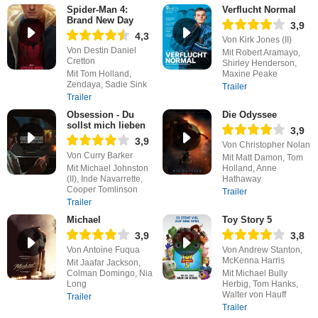
Spider-Man 4:
Verflucht Normal
Brand New Day
3,9
4,3
Von Kirk Jones (II)
Von Destin Daniel
Mit Robert Aramayo,
Cretton
Shirley Henderson,
Mit Tom Holland,
Maxine Peake
Zendaya, Sadie Sink
Trailer
Trailer
Obsession - Du
Die Odyssee
sollst mich lieben
3,9
3,9
Von Christopher Nolan
Von Curry Barker
Mit Matt Damon, Tom
Mit Michael Johnston
Holland, Anne
(II), Inde Navarrette,
Hathaway
Cooper Tomlinson
Trailer
Trailer
Michael
Toy Story 5
3,9
3,8
Von Antoine Fuqua
Von Andrew Stanton,
McKenna Harris
Mit Jaafar Jackson,
Colman Domingo, Nia
Mit Michael Bully
Long
Herbig, Tom Hanks,
Walter von Hauff
Trailer
Trailer