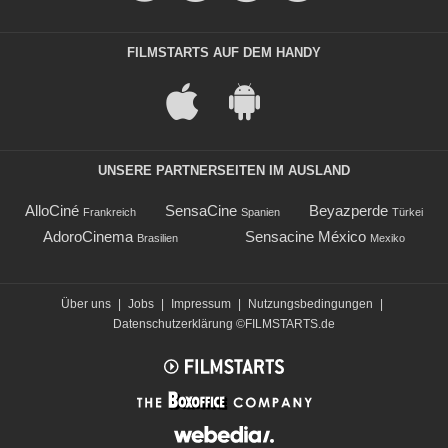
FILMSTARTS AUF DEM HANDY
UNSERE PARTNERSEITEN IM AUSLAND
AlloCiné
SensaCine
Beyazperde
Frankreich
Spanien
Türkei
AdoroCinema
Sensacine México
Brasilien
Mexiko
Über uns
|
Jobs
|
Impressum
|
Nutzungsbedingungen
|
Datenschutzerklärung
©FILMSTARTS.de