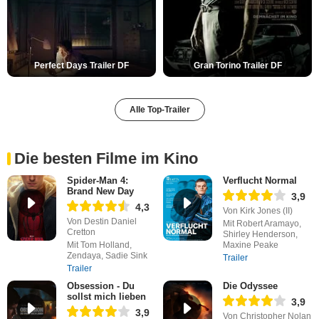
Perfect Days Trailer DF
Gran Torino Trailer DF
Alle Top-Trailer
Die besten Filme im Kino
Spider-Man 4:
Verflucht Normal
Brand New Day
3,9
4,3
Von Kirk Jones (II)
Von Destin Daniel
Mit Robert Aramayo,
Cretton
Shirley Henderson,
Mit Tom Holland,
Maxine Peake
Zendaya, Sadie Sink
Trailer
Trailer
Obsession - Du
Die Odyssee
sollst mich lieben
3,9
3,9
Von Christopher Nolan