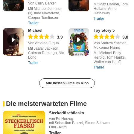
Von Curry Barker
Mit Matt Damon, Tom
Mit Michael Johnston
Holland, Anne
(II), Inde Navarrette,
Hathaway
Cooper Tomlinson
Trailer
Trailer
Michael
Toy Story 5
3,9
3,8
Von Antoine Fuqua
Von Andrew Stanton,
McKenna Harris
Mit Jaafar Jackson,
Colman Domingo, Nia
Mit Michael Bully
Long
Herbig, Tom Hanks,
Walter von Hauff
Trailer
Trailer
Alle besten Filme im Kino
Die meisterwarteten Filme
Steckerlfischfiasko
von Ed Herzog
mit Sebastian Bezzel, Simon Schwarz
Film - Krimi
Trailer