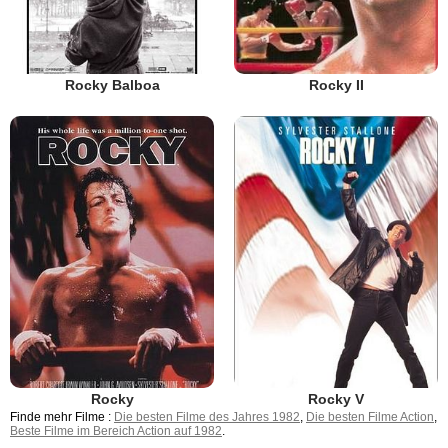
Rocky II
Rocky Balboa
Rocky
Rocky V
Finde mehr Filme :
Die besten Filme des Jahres 1982
,
Die besten Filme Action
,
Beste Filme im Bereich Action auf 1982
.