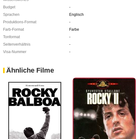
Budget
-
Sprachen
Englisch
Produktions-Format
-
Farb-Format
Farbe
Tonformat
-
Seitenverhältnis
-
Visa-Nummer
-
Ähnliche Filme