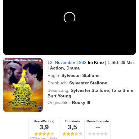
12. November 1982
Im Kino
|
1 Std. 39 Min.
|
Action
,
Drama
Regie:
Sylvester Stallone
|
Drehbuch:
Sylvester Stallone
Besetzung:
Sylvester Stallone
,
Talia Shire
,
Burt Young
Originaltitel:
Rocky III
User-Wertung
Filmstarts
Meine Freunde
3,9
3,5
--
272 Wertungen, 11 Kritiken