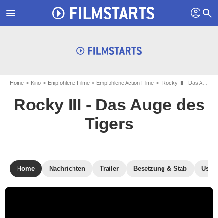
profil
menu
search
Home
Kino
Empfohlene Filme
Empfohlene Action Filme
Rocky III - Das Auge des Tigers
Rocky III - Das Auge des
Tigers
Home
Nachrichten
Trailer
Besetzung & Stab
User-