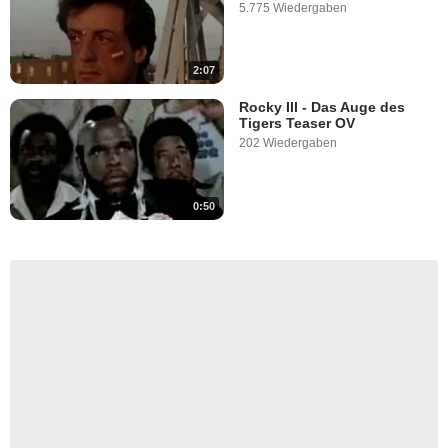
5.775 Wiedergaben
2:07
Rocky III - Das Auge des
Tigers Teaser OV
202 Wiedergaben
0:50