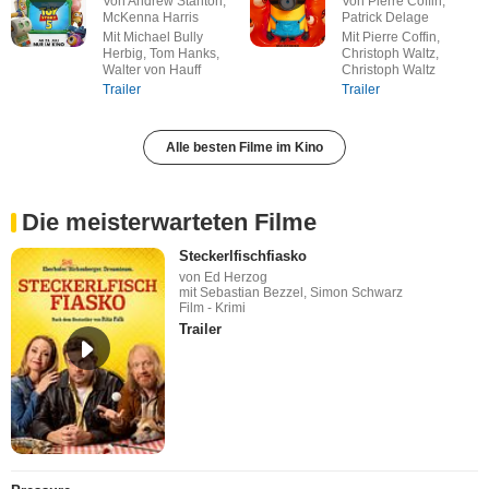
Von Andrew Stanton,
Von Pierre Coffin,
McKenna Harris
Patrick Delage
Mit Michael Bully
Mit Pierre Coffin,
Herbig, Tom Hanks,
Christoph Waltz,
Walter von Hauff
Christoph Waltz
Trailer
Trailer
Alle besten Filme im Kino
Die meisterwarteten Filme
Steckerlfischfiasko
von Ed Herzog
mit Sebastian Bezzel, Simon Schwarz
Film - Krimi
Trailer