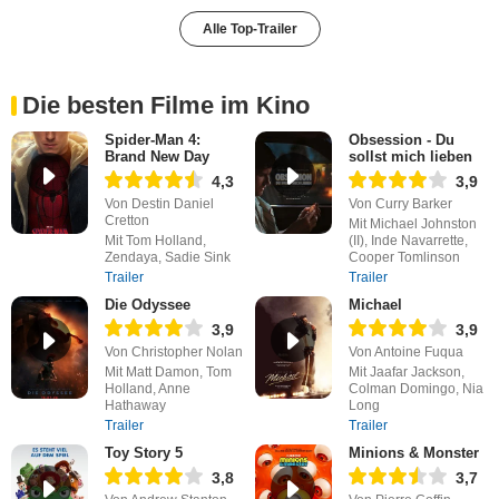
Alle Top-Trailer
Die besten Filme im Kino
Spider-Man 4:
Obsession - Du
Brand New Day
sollst mich lieben
4,3
3,9
Von Destin Daniel
Von Curry Barker
Cretton
Mit Michael Johnston
Mit Tom Holland,
(II), Inde Navarrette,
Zendaya, Sadie Sink
Cooper Tomlinson
Trailer
Trailer
Die Odyssee
Michael
3,9
3,9
Von Christopher Nolan
Von Antoine Fuqua
Mit Matt Damon, Tom
Mit Jaafar Jackson,
Holland, Anne
Colman Domingo, Nia
Hathaway
Long
Trailer
Trailer
Toy Story 5
Minions & Monster
3,8
3,7