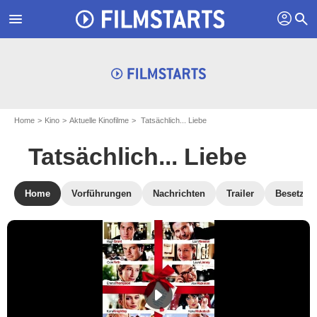
profil
menu
search
Home
Kino
Aktuelle Kinofilme
Tatsächlich... Liebe
Tatsächlich... Liebe
Home
Vorführungen
Nachrichten
Trailer
Besetzun