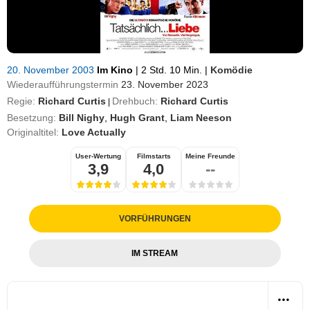
20. November 2003
Im Kino
|
2 Std. 10 Min.
|
Komödie
Wiederaufführungstermin
23. November 2023
Regie:
Richard Curtis
Drehbuch:
Richard Curtis
|
Besetzung:
Bill Nighy
,
Hugh Grant
,
Liam Neeson
Originaltitel:
Love Actually
User-Wertung
Filmstarts
Meine Freunde
3,9
4,0
--
VORFÜHRUNGEN
IM STREAM