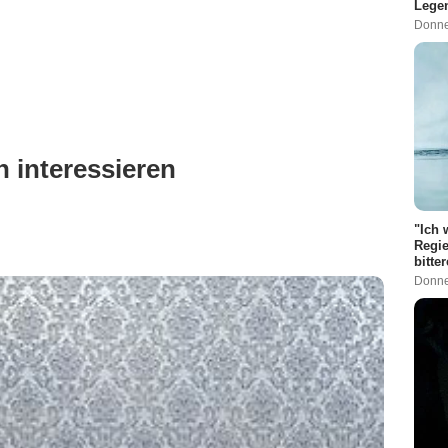
Legen
Donne
 interessieren
"Ich 
Regie
bitte
Donne