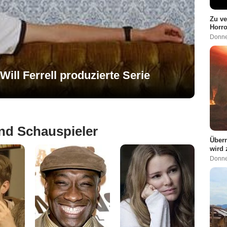
Zu ve
Horro
Donne
Will Ferrell produzierte Serie
nd Schauspieler
Überr
wird
Donne