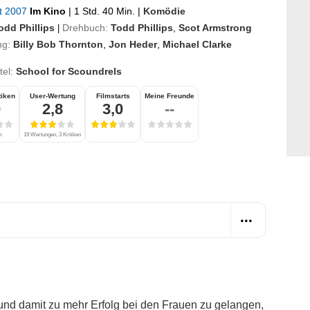
st 2007
Im Kino
|
1 Std. 40 Min.
|
Komödie
odd Phillips
Drehbuch:
Todd Phillips
,
Scot Armstrong
|
ng:
Billy Bob Thornton
,
Jon Heder
,
Michael Clarke
itel:
School for Scoundrels
tiken
User-Wertung
Filmstarts
Meine Freunde
0
2,8
3,0
--
n
19 Wertungen, 3 Kritiken
und damit zu mehr Erfolg bei den Frauen zu gelangen,