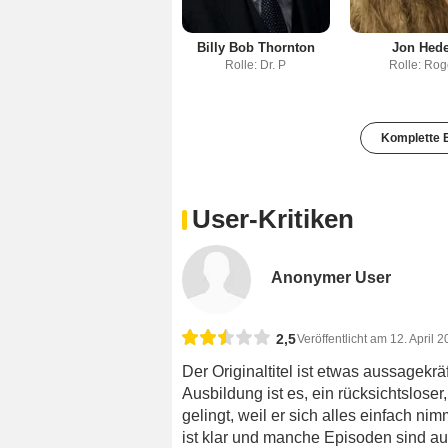
Billy Bob Thornton
Jon Hede
Rolle: Dr. P
Rolle: Rog
Komplette B
User-Kritiken
Anonymer User
2,5
Veröffentlicht am 12. April 
Der Originaltitel ist etwas aussagekrä
Ausbildung ist es, ein rücksichtslose
gelingt, weil er sich alles einfach n
ist klar und manche Episoden sind 