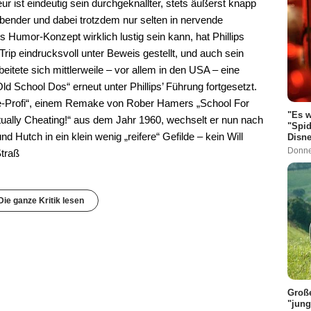
r ist eindeutig sein durchgeknallter, stets äußerst knapp
bender und dabei trotzdem nur selten in nervende
s Humor-Konzept wirklich lustig sein kann, hat Phillips
Trip eindrucksvoll unter Beweis gestellt, und auch sein
itete sich mittlerweile – vor allem in den USA – eine
 School Dos“ erneut unter Phillips’ Führung fortgesetzt.
te-Profi“, einem Remake von Rober Hamers „School For
"Es w
ually Cheating!“ aus dem Jahr 1960, wechselt er nun nach
"Spid
 Hutch in ein klein wenig „reifere“ Gefilde – kein Will
Disne
Donne
Straß
Die ganze Kritik lesen
Große
"jung