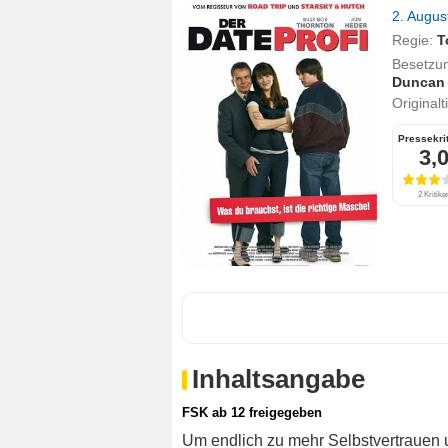
2. Augu
Regie:
T
Besetzu
Duncan
Originalt
Pressekri
3,
2 Kritike
Inhaltsangabe
FSK ab 12 freigegeben
Um endlich zu mehr Selbstvertrauen 