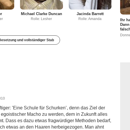
r
Michael Clarke Duncan
Jacinda Barrett
er
Rolle: Lesher
Rolle: Amanda
Ihr h
Dann 
falsc
Donne
esetzung und vollständiger Stab
2010
ftiger: ’Eine Schule für Schurken’, denn das Ziel der
r, egoistischer Macho zu werden, dem in Zukunft alles
immt. Dass es dazu etwas fragwürdiger Methoden bedarf,
auch etwas an den Haaren herbeigezogen. Man ahnt