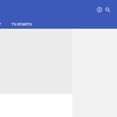
profil
search
Y
TV-STARTS