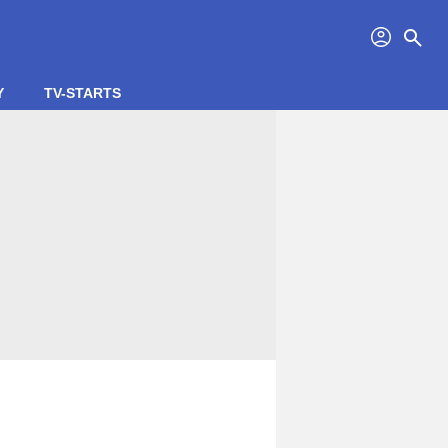
profil
search
Y
TV-STARTS