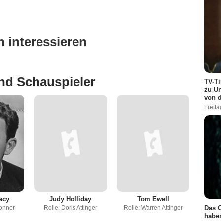
 interessieren
nd Schauspieler
TV-Ti
zu Un
von d
Freita
acy
Judy Holliday
Tom Ewell
onner
Rolle: Doris Attinger
Rolle: Warren Attinger
Das O
haben