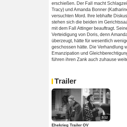
erschießen. Der Fall macht Schlagz
Tracy) und Amanda Bonner (Katharine 
versuchten Mord. Ihre lebhafte Diskus
stehen sich die beiden im Gerichtss
mit dem Fall Attinger beauftragt. Se
Verteidigung von Doris, denn Amanda 
überzeugt, hätte für wesentlich weni
geschossen hätte. Die Verhandlung wi
Emanzipation und Gleichberechtigun
führen ihren Zank auch zuhause weite
Trailer
3:12
Ehekrieg Trailer OV