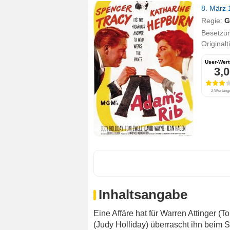
8. März
Regie:
G
Besetzu
Originalt
User-Wer
3,0
2 Wertung
Inhaltsangabe
Eine Affäre hat für Warren Attinger 
(Judy Holliday) überrascht ihn beim 