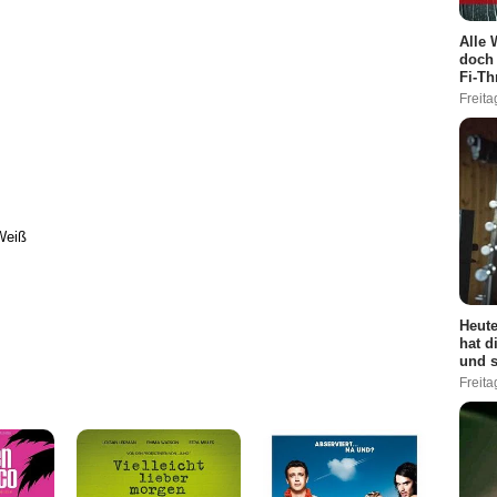
Alle 
doch 
Fi-Th
Freita
Weiß
Heute
hat d
und s
Freita