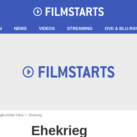
N
NEWS
VIDEOS
STREAMING
DVD & BLU-RA
gikomödie Filme
Ehekrieg
Ehekrieg