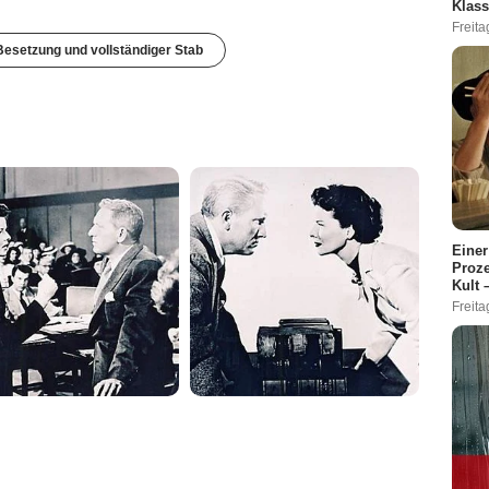
Klass
Freita
esetzung und vollständiger Stab
Einer
Proze
Kult 
Freita