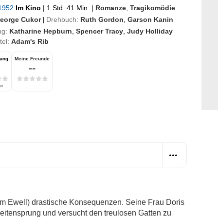
 1952
Im Kino
|
1 Std. 41 Min.
|
Romanze
,
Tragikomödie
eorge Cukor
Drehbuch:
Ruth Gordon
,
Garson Kanin
|
ng:
Katharine Hepburn
,
Spencer Tracy
,
Judy Holliday
itel:
Adam's Rib
tung
Meine Freunde
--
en
(Tom Ewell) drastische Konsequenzen. Seine Frau Doris
Seitensprung und versucht den treulosen Gatten zu