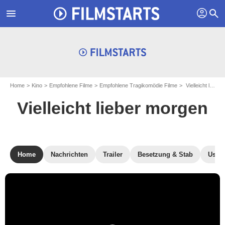
profil
menu
search
Home
Kino
Empfohlene Filme
Empfohlene Tragikomödie Filme
Vielleicht lieber morgen
Vielleicht lieber morgen
Home
Nachrichten
Trailer
Besetzung & Stab
User-