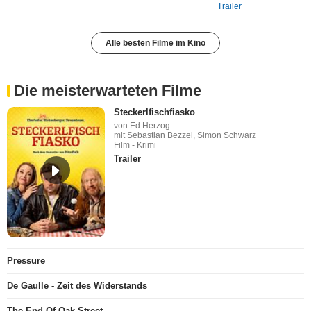
Trailer
Alle besten Filme im Kino
Die meisterwarteten Filme
Steckerlfischfiasko
von Ed Herzog
mit Sebastian Bezzel, Simon Schwarz
Film - Krimi
Trailer
Pressure
De Gaulle - Zeit des Widerstands
The End Of Oak Street