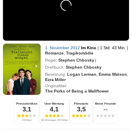
1. November 2012
Im Kino
|
1 Std. 43 Min.
|
Romanze
,
Tragikomödie
Regie:
Stephen Chbosky
|
Drehbuch:
Stephen Chbosky
Besetzung:
Logan Lerman
,
Emma Watson
,
Ezra Miller
Originaltitel:
The Perks of Being a Wallflower
Pressekritiken
User-Wertung
Filmstarts
Meine Freunde
3,1
4,1
3,5
--
6 Kritiken
322 Wertungen, 30 Kritiken