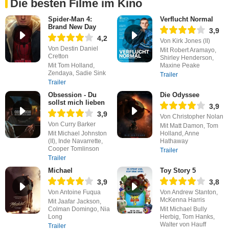
Die besten Filme im Kino
Spider-Man 4:
Verflucht Normal
Brand New Day
3,9
4,2
Von Kirk Jones (II)
Von Destin Daniel
Mit Robert Aramayo,
Cretton
Shirley Henderson,
Mit Tom Holland,
Maxine Peake
Zendaya, Sadie Sink
Trailer
Trailer
Obsession - Du
Die Odyssee
sollst mich lieben
3,9
3,9
Von Christopher Nolan
Von Curry Barker
Mit Matt Damon, Tom
Mit Michael Johnston
Holland, Anne
(II), Inde Navarrette,
Hathaway
Cooper Tomlinson
Trailer
Trailer
Michael
Toy Story 5
3,9
3,8
Von Antoine Fuqua
Von Andrew Stanton,
McKenna Harris
Mit Jaafar Jackson,
Colman Domingo, Nia
Mit Michael Bully
Long
Herbig, Tom Hanks,
Walter von Hauff
Trailer