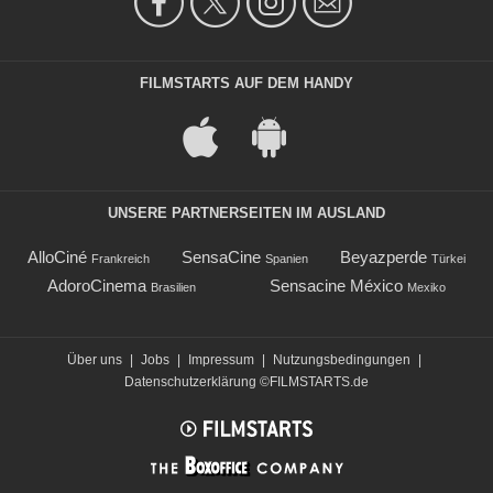
FILMSTARTS AUF DEM HANDY
UNSERE PARTNERSEITEN IM AUSLAND
AlloCiné
SensaCine
Beyazperde
Frankreich
Spanien
Türkei
AdoroCinema
Sensacine México
Brasilien
Mexiko
Über uns
|
Jobs
|
Impressum
|
Nutzungsbedingungen
|
Datenschutzerklärung
©FILMSTARTS.de