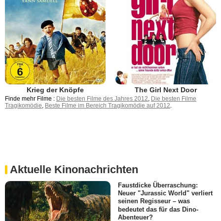
Krieg der Knöpfe
The Girl Next Door
Finde mehr Filme :
Die besten Filme des Jahres 2012
,
Die besten Filme
Tragikomödie
,
Beste Filme im Bereich Tragikomödie auf 2012
.
Aktuelle Kinonachrichten
Faustdicke Überraschung:
Neuer "Jurassic World" verliert
seinen Regisseur – was
bedeutet das für das Dino-
Abenteuer?