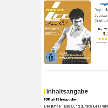
22. Aug
Regie:
B
Besetzu
Originalt
User-We
3,
31 Wertungen, 
Inhaltsangabe
FSK ab 18 freigegeben
Der junge Tang Lung (Bruce Lee) rei