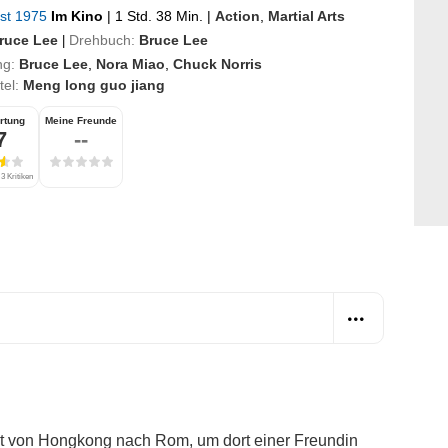
ust 1975
Im Kino
|
1 Std. 38 Min.
|
Action
,
Martial Arts
ruce Lee
Drehbuch:
Bruce Lee
|
ng:
Bruce Lee
,
Nora Miao
,
Chuck Norris
itel:
Meng long guo jiang
rtung
Meine Freunde
7
--
3 Kritiken
st von Hongkong nach Rom, um dort einer Freundin