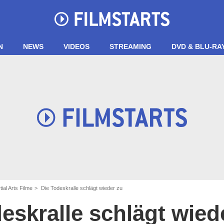
N
NEWS
VIDEOS
STREAMING
DVD & BLU-RA
ial Arts Filme
Die Todeskralle schlägt wieder zu
eskralle schlägt wied