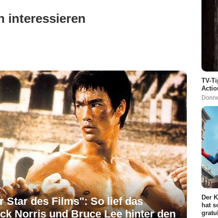
 interessieren
TV-Ti
Actio
Donne
Der K
r Star des Films": So lief das
hat s
ck Norris und Bruce Lee hinter den
gratu