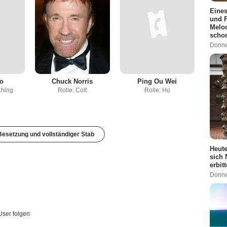
Eines
und F
Melod
scho
Donne
o
Chuck Norris
Ping Ou Wei
Ching
Rolle: Colt
Rolle: Ho
esetzung und vollständiger Stab
Heute
sich 
erbit
Donne
User folgen