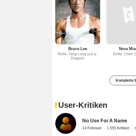
Bruce Lee
Nora Mia
Rolle: Tang Lung (a.k.a.
Rolle: Chen 
Dragon)
Komplette B
User-Kritiken
No Use For A Name
14 Follower
1.555 Kritiken