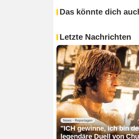
Das könnte dich auch
Letzte Nachrichten
News - Reportagen
"ICH gewinne, ich bin de
legendäre Duell von Chu