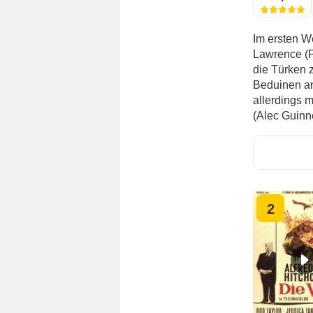
Im ersten We
Lawrence (P
die Türken 
Beduinen an
allerdings m
(Alec Guinne
2