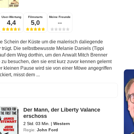
User-Wertung
Filmstarts
Meine Freunde
4,4
5,0
--
che Schein der Küste um die malerisch daliegende
trügt. Die selbstbewusste Melanie Daniels (Tippi
 auf dem Weg dorthin, um den Anwalt Mitch Brenner
) zu besuchen, den sie erst kurz zuvor kennen gelernt
ner kleinen Pause wird sie von einer Möwe angegriffen
ckiert, misst dem ...
Der Mann, der Liberty Valance
erschoss
2 Std. 03 Min.
|
Western
Regie:
John Ford