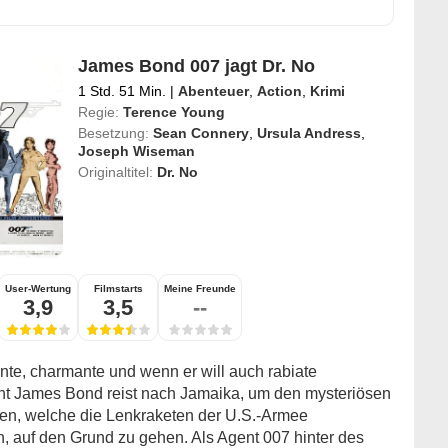
James Bond 007 jagt Dr. No
1 Std. 51 Min.
|
Abenteuer
,
Action
,
Krimi
Regie:
Terence Young
Besetzung:
Sean Connery
,
Ursula Andress
,
Joseph Wiseman
Originaltitel:
Dr. No
User-Wertung
Filmstarts
Meine Freunde
3,9
3,5
--
ente, charmante und wenn er will auch rabiate
t James Bond reist nach Jamaika, um den mysteriösen
en, welche die Lenkraketen der U.S.-Armee
n, auf den Grund zu gehen. Als Agent 007 hinter des