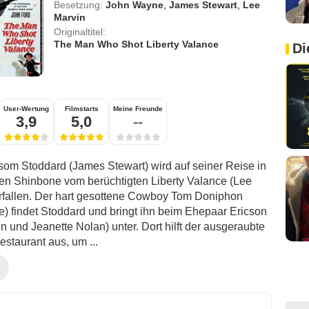
Besetzung:
John Wayne
,
James Stewart
,
Lee
Marvin
Originaltitel:
The Man Who Shot Liberty Valance
Di
User-Wertung
Filmstarts
Meine Freunde
3,9
5,0
--
om Stoddard (James Stewart) wird auf seiner Reise in
en Shinbone vom berüchtigten Liberty Valance (Lee
rfallen. Der hart gesottene Cowboy Tom Doniphon
) findet Stoddard und bringt ihn beim Ehepaar Ericson
 und Jeanette Nolan) unter. Dort hilft der ausgeraubte
staurant aus, um ...