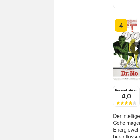
4
Pressekritiken
4,0
Der intellig
Geheimagen
Energiewell
beeinflusse