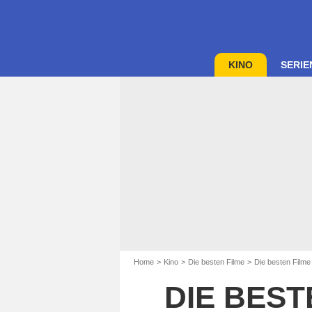
KINO
SERIE
Home
Kino
Die besten Filme
Die besten Filme
DIE BEST