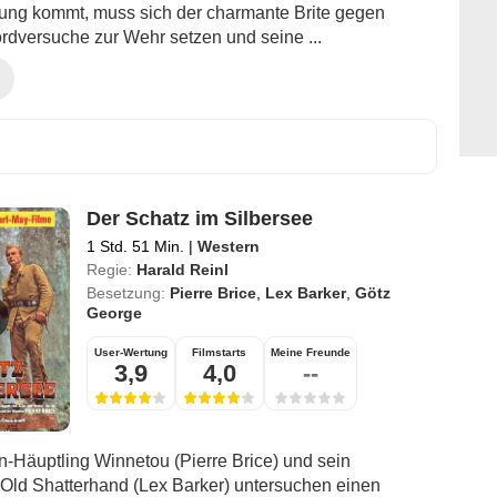
ung kommt, muss sich der charmante Brite gegen
dversuche zur Wehr setzen und seine ...
Der Schatz im Silbersee
1 Std. 51 Min.
|
Western
Regie:
Harald Reinl
Besetzung:
Pierre Brice
,
Lex Barker
,
Götz
George
User-Wertung
Filmstarts
Meine Freunde
3,9
4,0
--
-Häuptling Winnetou (Pierre Brice) und sein
 Old Shatterhand (Lex Barker) untersuchen einen