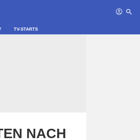
profil
search
Y
TV-STARTS
ITEN NACH