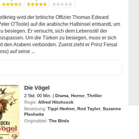
ltkrieg wird der britische Offizier Thomas Edward
eter O'Toole) auf die arabische Halbinsel entsandt, um
zu besiegen. Er versucht, sich dem Lebensstil der
zupassen. Um die Türken zu besiegen, muss er sich
it den Arabern verbünden. Zuerst zieht er Prinz Feisal
ss) auf seine ...
Die Vögel
2 Std. 00 Min.
|
Drama
,
Horror
,
Thriller
Regie:
Alfred Hitchcock
Besetzung:
Tippi Hedren
,
Rod Taylor
,
Suzanne
Pleshette
Originaltitel:
The Birds