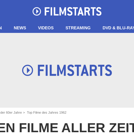
N
NEWS
VIDEOS
STREAMING
DVD & BLU-RA
 der 60er Jahre
Top Filme des Jahres 1962
EN FILME ALLER ZE