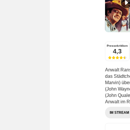
Pressekritiken
4,3
Anwalt Rans
das Städtch
Marvin) übe
(John Wayne
(John Qualen
Anwalt im Re
IM STREAM