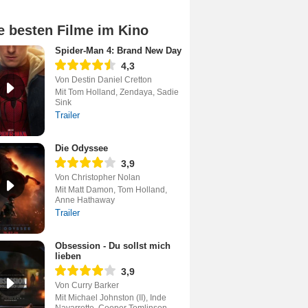
e besten Filme im Kino
Spider-Man 4: Brand New Day
4,3
Von Destin Daniel Cretton
Mit Tom Holland, Zendaya, Sadie
Sink
Trailer
Die Odyssee
3,9
Von Christopher Nolan
Mit Matt Damon, Tom Holland,
Anne Hathaway
Trailer
Obsession - Du sollst mich
lieben
3,9
Von Curry Barker
Mit Michael Johnston (II), Inde