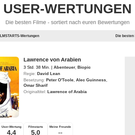
USER-WERTUNGEN
Die besten Filme - sortiert nach euren Bewertungen
 FILMSTARTS-Wertungen
Die besten
Lawrence von Arabien
3 Std. 38 Min.
|
Abenteuer
,
Biopic
Regie:
David Lean
Besetzung:
Peter O'Toole
,
Alec Guinness
,
Omar Sharif
Originaltitel:
Lawrence of Arabia
User-Wertung
Filmstarts
Meine Freunde
4,4
5,0
--