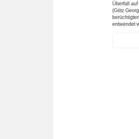
Überfall au
(Götz Georg
berüchtigte
entwendet wu