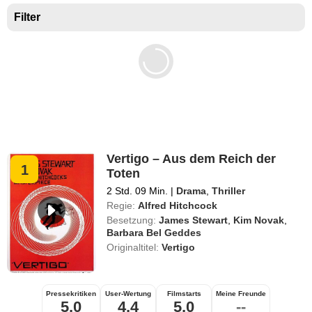
Filter
Vertigo – Aus dem Reich der
1
Toten
2 Std. 09 Min.
|
Drama
,
Thriller
Regie:
Alfred Hitchcock
Besetzung:
James Stewart
,
Kim Novak
,
Barbara Bel Geddes
Originaltitel:
Vertigo
Pressekritiken
User-Wertung
Filmstarts
Meine Freunde
5,0
4,4
5,0
--