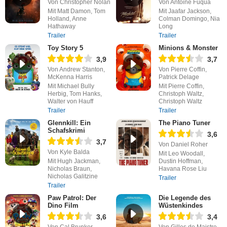
Von Christopher Nolan
Von Antoine Fuqua
Mit Matt Damon, Tom
Mit Jaafar Jackson,
Holland, Anne
Colman Domingo, Nia
Hathaway
Long
Trailer
Trailer
Toy Story 5
Minions & Monster
3,9
3,7
Von Andrew Stanton,
Von Pierre Coffin,
McKenna Harris
Patrick Delage
Mit Michael Bully
Mit Pierre Coffin,
Herbig, Tom Hanks,
Christoph Waltz,
Walter von Hauff
Christoph Waltz
Trailer
Trailer
Glennkill: Ein
The Piano Tuner
Schafskrimi
3,6
3,7
Von Daniel Roher
Von Kyle Balda
Mit Leo Woodall,
Mit Hugh Jackman,
Dustin Hoffman,
Nicholas Braun,
Havana Rose Liu
Nicholas Galitzine
Trailer
Trailer
Paw Patrol: Der
Die Legende des
Dino Film
Wüstenkindes
3,6
3,4
Von Cal Brunker
Von Gilles de Maistre