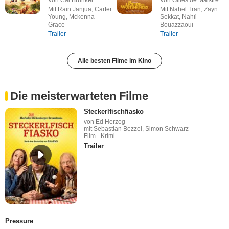
Mit Rain Janjua, Carter
Mit Nahel Tran, Zayn
Young, Mckenna
Sekkat, Nahïl
Grace
Bouazzaoui
Trailer
Trailer
Alle besten Filme im Kino
Die meisterwarteten Filme
Steckerlfischfiasko
von Ed Herzog
mit Sebastian Bezzel, Simon Schwarz
Film - Krimi
Trailer
Pressure