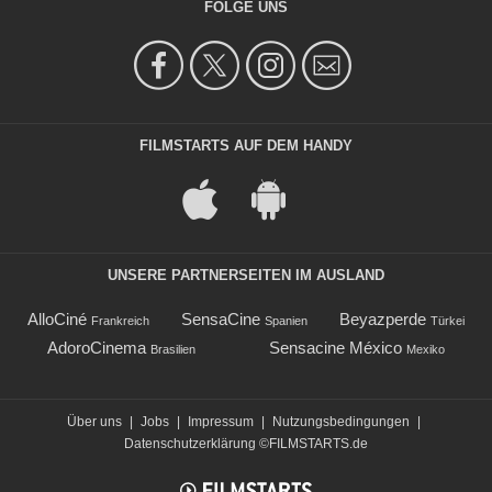
FOLGE UNS
FILMSTARTS AUF DEM HANDY
UNSERE PARTNERSEITEN IM AUSLAND
AlloCiné
SensaCine
Beyazperde
Frankreich
Spanien
Türkei
AdoroCinema
Sensacine México
Brasilien
Mexiko
Über uns
|
Jobs
|
Impressum
|
Nutzungsbedingungen
|
Datenschutzerklärung
©FILMSTARTS.de