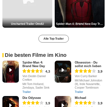
Uncharted Trailer OmdU
Spider-Man 4: Brand New Day Trailer (3) DF
Alle Top-Trailer
Die besten Filme im Kino
Spider-Man 4:
Obsession - Du
Brand New Day
sollst mich lieben
4,3
3,9
Von Destin Daniel
Von Curry Barker
Cretton
Mit Michael Johnston
Mit Tom Holland,
(II), Inde Navarrette,
Zendaya, Sadie Sink
Cooper Tomlinson
Trailer
Trailer
Die Odyssee
Michael
3,9
3,9