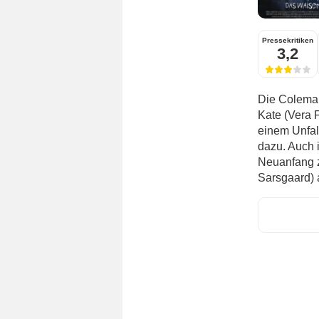
Pressekritiken
3,2
Die Coleman
Kate (Vera 
einem Unfal
dazu. Auch i
Neuanfang z
Sarsgaard) ad