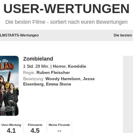
USER-WERTUNGEN
Die besten Filme - sortiert nach euren Bewertungen
 FILMSTARTS-Wertungen
Die besten
Zombieland
1 Std. 28 Min.
|
Horror
,
Komödie
Regie:
Ruben Fleischer
Besetzung:
Woody Harrelson
,
Jesse
Eisenberg
,
Emma Stone
User-Wertung
Filmstarts
Meine Freunde
4,1
4,5
--