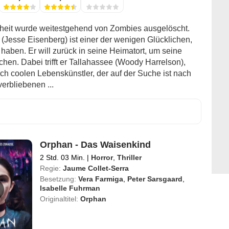
eit wurde weitestgehend von Zombies ausgelöscht.
(Jesse Eisenberg) ist einer der wenigen Glücklichen,
 haben. Er will zurück in seine Heimatort, um seine
chen. Dabei trifft er Tallahassee (Woody Harrelson),
ich coolen Lebenskünstler, der auf der Suche ist nach
verbliebenen ...
Orphan - Das Waisenkind
2 Std. 03 Min.
|
Horror
,
Thriller
Regie:
Jaume Collet-Serra
Besetzung:
Vera Farmiga
,
Peter Sarsgaard
,
Isabelle Fuhrman
Originaltitel:
Orphan