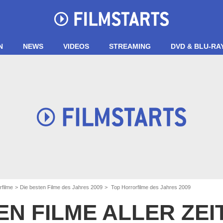
N
NEWS
VIDEOS
STREAMING
DVD & BLU-RA
rfilme
Die besten Filme des Jahres 2009
Top Horrorfilme des Jahres 2009
EN FILME ALLER ZE