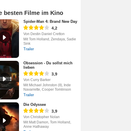
e besten Filme im Kino
Spider-Man 4: Brand New Day
4,2
Von Destin Daniel Cretton
Mit Tom Holland, Zendaya, Sadie
Sink
Trailer
Obsession - Du sollst mich
lieben
3,9
Von Curry Barker
Mit Michael Johnston (II), Inde
Navarrette, Cooper Tomlinson
Trailer
Die Odyssee
3,9
Von Christopher Nolan
Mit Matt Damon, Tom Holland,
Anne Hathaway