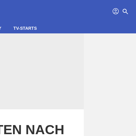
profil
search
Y
TV-STARTS
ITEN NACH