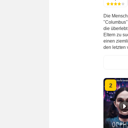
Die Menschh
"Columbus" 
die überlebt
Eltern zu su
einen zieml
den letzten 
2