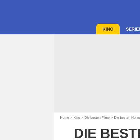
KINO
SERIE
Home
Kino
Die besten Filme
Die besten Horro
DIE BEST